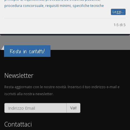
procedura concorsuale
,
requisiti minimi
,
specifiche tecniche
Leggi...
1-5 di 5
Resta in contatto!
Newsletter
Resta aggiornato con le nostre novità. Inserisci il tuo indirizzo e-mail e
iscriviti alla nostra newsletter.
Vai!
Contattaci