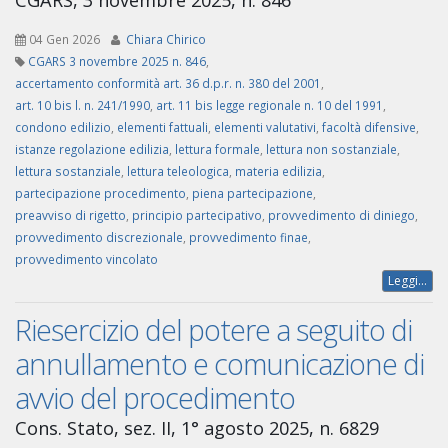
CGARS, 3 novembre 2025, n. 846
04 Gen 2026
Chiara Chirico
CGARS 3 novembre 2025 n. 846
,
accertamento conformità art. 36 d.p.r. n. 380 del 2001
,
art. 10 bis l. n. 241/1990
,
art. 11 bis legge regionale n. 10 del 1991
,
condono edilizio
,
elementi fattuali
,
elementi valutativi
,
facoltà difensive
,
istanze regolazione edilizia
,
lettura formale
,
lettura non sostanziale
,
lettura sostanziale
,
lettura teleologica
,
materia edilizia
,
partecipazione procedimento
,
piena partecipazione
,
preavviso di rigetto
,
principio partecipativo
,
provvedimento di diniego
,
provvedimento discrezionale
,
provvedimento finae
,
provvedimento vincolato
Leggi...
Riesercizio del potere a seguito di
annullamento e comunicazione di
avvio del procedimento
Cons. Stato, sez. II, 1° agosto 2025, n. 6829