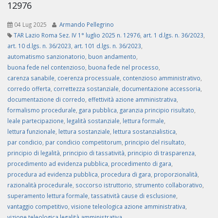
12976
04 Lug 2025
Armando Pellegrino
TAR Lazio Roma Sez. IV 1° luglio 2025 n. 12976
,
art. 1 d.lgs. n. 36/2023
,
art. 10 d.lgs. n. 36/2023
,
art. 101 d.lgs. n. 36/2023
,
automatismo sanzionatorio
,
buon andamento
,
buona fede nel contenzioso
,
buona fede nel processo
,
carenza sanabile
,
coerenza processuale
,
contenzioso amministrativo
,
corredo offerta
,
correttezza sostanziale
,
documentazione accessoria
,
documentazione di corredo
,
effettività azione amministrativa
,
formalismo procedurale
,
gara pubblica
,
garanzia principio risultato
,
leale partecipazione
,
legalità sostanziale
,
lettura formale
,
lettura funzionale
,
lettura sostanziale
,
lettura sostanzialistica
,
par condicio
,
par condicio competitorum
,
principio del risultato
,
principio di legalità
,
principio di tassatività
,
principio di trasparenza
,
procedimento ad evidenza pubblica
,
procedimento di gara
,
procedura ad evidenza pubblica
,
procedura di gara
,
proporzionalità
,
razionalità procedurale
,
soccorso istruttorio
,
strumento collaborativo
,
superamento lettura formale
,
tassatività cause di esclusione
,
vantaggio competitivo
,
visione teleologica azione amministrativa
,
vizione teleologica legalità amministrativa