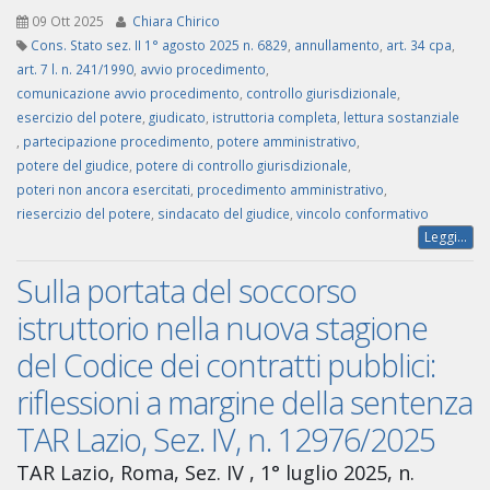
09 Ott 2025
Chiara Chirico
Cons. Stato sez. II 1° agosto 2025 n. 6829
,
annullamento
,
art. 34 cpa
,
art. 7 l. n. 241/1990
,
avvio procedimento
,
comunicazione avvio procedimento
,
controllo giurisdizionale
,
esercizio del potere
,
giudicato
,
istruttoria completa
,
lettura sostanziale
,
partecipazione procedimento
,
potere amministrativo
,
potere del giudice
,
potere di controllo giurisdizionale
,
poteri non ancora esercitati
,
procedimento amministrativo
,
riesercizio del potere
,
sindacato del giudice
,
vincolo conformativo
Leggi...
Sulla portata del soccorso
istruttorio nella nuova stagione
del Codice dei contratti pubblici:
riflessioni a margine della sentenza
TAR Lazio, Sez. IV, n. 12976/2025
TAR Lazio, Roma, Sez. IV , 1° luglio 2025, n.