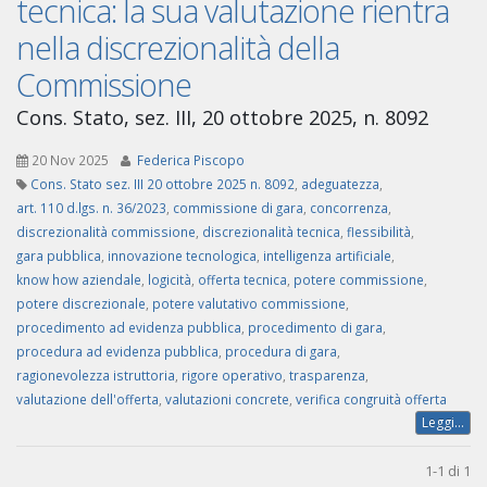
tecnica: la sua valutazione rientra
nella discrezionalità della
Commissione
Cons. Stato, sez. III, 20 ottobre 2025, n. 8092
20 Nov 2025
Federica Piscopo
Cons. Stato sez. III 20 ottobre 2025 n. 8092
,
adeguatezza
,
art. 110 d.lgs. n. 36/2023
,
commissione di gara
,
concorrenza
,
discrezionalità commissione
,
discrezionalità tecnica
,
flessibilità
,
gara pubblica
,
innovazione tecnologica
,
intelligenza artificiale
,
know how aziendale
,
logicità
,
offerta tecnica
,
potere commissione
,
potere discrezionale
,
potere valutativo commissione
,
procedimento ad evidenza pubblica
,
procedimento di gara
,
procedura ad evidenza pubblica
,
procedura di gara
,
ragionevolezza istruttoria
,
rigore operativo
,
trasparenza
,
valutazione dell'offerta
,
valutazioni concrete
,
verifica congruità offerta
Leggi...
1-1 di 1