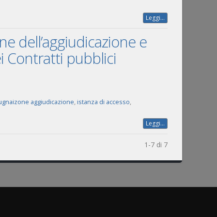
Leggi...
e dell’aggiudicazione e
 Contratti pubblici
ugnaizone aggiudicazione
,
istanza di accesso
,
Leggi...
1-7 di 7