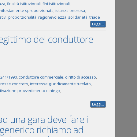
nza
,
finalità istituzionali
,
fini istituzionali
,
nifestamente sproporzionata
,
istanza onerosa
,
tivi
,
proporzionalità
,
ragionevolezza
,
solidarietà
,
triade
Leggi...
 legittimo del conduttore
n. 241/1990
,
conduttore commerciale
,
diritto di accesso
,
eresse concreto
,
interesse giuridicamente tutelato
,
tivazione provvedimento diniego
,
Leggi...
d una gara deve fare i
l generico richiamo ad