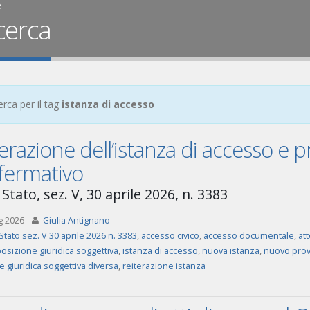
e
cerca
erca per il tag
istanza di accesso
terazione dell’istanza di accesso 
fermativo
Stato, sez. V, 30 aprile 2026, n. 3383
g 2026
Giulia Antignano
Stato sez. V 30 aprile 2026 n. 3383
,
accesso civico
,
accesso documentale
,
at
osizione giuridica soggettiva
,
istanza di accesso
,
nuova istanza
,
nuovo prov
 giuridica soggettiva diversa
,
reiterazione istanza