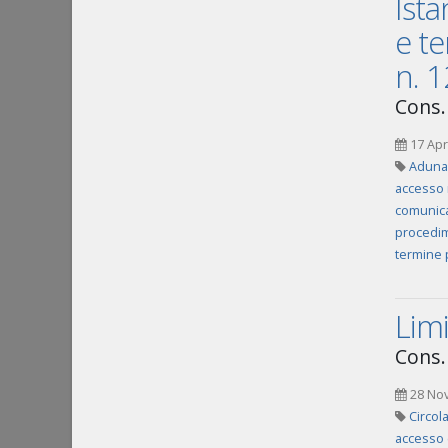
Ista
e te
n. 
Cons.
17 Apr
Adunan
accesso n
comunica
procedim
termine 
Limi
Cons. 
28 No
Circol
accesso 