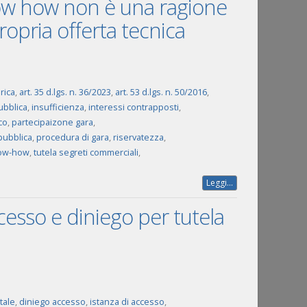
now how non è una ragione
propria offerta tecnica
rica
,
art. 35 d.lgs. n. 36/2023
,
art. 53 d.lgs. n. 50/2016
,
ubblica
,
insufficienza
,
interessi contrapposti
,
co
,
partecipaizone gara
,
pubblica
,
procedura di gara
,
riservatezza
,
now-how
,
tutela segreti commerciali
,
Leggi...
ccesso e diniego per tutela
tale
,
diniego accesso
,
istanza di accesso
,