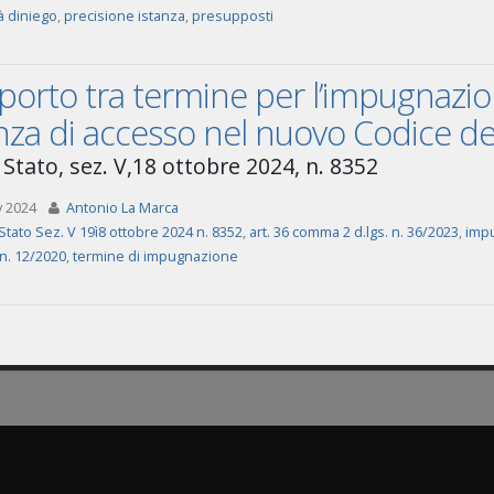
tà diniego
,
precisione istanza
,
presupposti
orto tra termine per l’impugnazion
nza di accesso nel nuovo Codice dei
 Stato, sez. V,18 ottobre 2024, n. 8352
v 2024
Antonio La Marca
Stato Sez. V 19ì8 ottobre 2024 n. 8352
,
art. 36 comma 2 d.lgs. n. 36/2023
,
imp
 n. 12/2020
,
termine di impugnazione