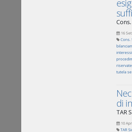
esi
suff
Cons. 
16 Set
Cons. 
bilancia
interess
procedim
riservat
tutela se
Nece
di i
TAR S
10 Apr
TAR Si