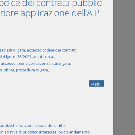
Codice dei contratti pubblici
iore applicazione dell'A.P.
so atti di gara
,
accesso codice dei contratti
,
36 d.lgs. n. 36/2023
,
art. 41 c.p.a.
,
i accesso
,
piena conoscenza atti di gara
,
pubblica
,
procedura di gara
,
Leggi...
 pubbliche funzioni
,
abuso del diritto
,
inistrativa di pubblico interesse
,
buon andamento
,