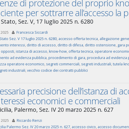
genze di protezione del proprio k
iciente per sottrarre all’accesso la 
Stato, Sez. V, 17 luglio 2025 n. 6280
 2025
Francesca Siccardi
Stato Sez. V 17 luglio 2025 n. 6280
,
accesso offerta tecnica
,
allegazione gene
mento interessi
,
diritto di accesso
,
diritto di difesa
,
diritto ostensione
,
gara p
i opposti
,
istanza di accesso
,
know-how
,
offerta tecnica
,
operatore economi
ento ad evidenza pubblica
,
procedimento di gara
,
procedura ad evidenza 
ezza operatore economico
,
segreti commerciali
,
segreti industriali
,
tutela k
greti industriali
,
vecchio codice dei contratti pubblici
ssaria precisione dell’istanza di a
nteressi economici e commerciali
icilia, Palermo, Sez. IV 20 marzo 2025 n. 627
 2025
Riccardo Renzi
cilia Palermo Sez. IV 20 marzo 2025 n. 627
,
accesso civico
,
accesso documen