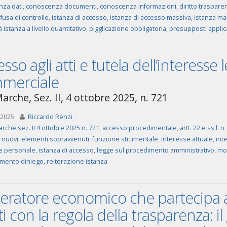
za dati
,
conoscenza documenti
,
conoscenza informazioni
,
diritto traspare
fusa di controllo
,
istanza di accesso
,
istanza di accesso massiva
,
istanza ma
à istanza a livello quantitativo
,
pigglicazione obbligatoria
,
presupposti applica
sso agli atti e tutela dell’interesse
merciale
arche, Sez. II, 4 ottobre 2025, n. 721
 2025
Riccardo Renzi
rche sez. II 4 ottobre 2025 n. 721
,
accesso procedimentale
,
artt. 22 e ss l. 
 nuovi
,
elementi sopravvenuti
,
funzione strumentale
,
interesse attuale
,
int
e personale
,
istanza di accesso
,
legge sul procedimento amministrativo
,
mo
mento diniego
,
reiterazione istanza
eratore economico che partecipa a
i con la regola della trasparenza: i