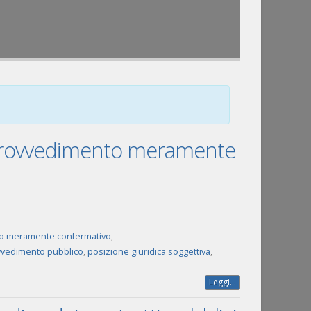
e provvedimento meramente
to meramente confermativo
,
vedimento pubblico
,
posizione giuridica soggettiva
,
Leggi...