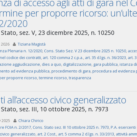
nza di accesso agli atti di gara nel 
rmine per proporre ricorso: un’ulter
12/2020
 Stato, sez. V, 23 dicembre 2025, n. 10250
 2026
Tiziana Magistà
za Plenaria n. 12/2020
,
Cons. Stato Sez. V 23 dicembre 2025 n. 10250
,
acces
el codice dei contratti
,
art. 120 comma 2 c.p.a.
,
art. 35 d.lgs. n. 36/2023
,
art. 
zione aggiudicazione
,
dies a quo
,
digitalizzazione
,
gara pubblica
,
istanza d
ento ad evidenza pubblica
,
procedimento di gara
,
procedura ad evidenza 
per proporre ricorso
,
termine ricorso
,
trasparenza
ti all’accesso civico generalizzato
Stato, sez. III, 10 ottobre 2025, n. 7973
v 2025
Chiara Chirico
are FOIA n. 2/2017
,
Cons. Stato sez. III 10 ottobre 2025 n. 7973
,
P.A. esercenti
civico generalizzato
,
art. 2 Cost.
,
art. 5 comma 2 d.lgs. n. 33/2013
,
attività amm