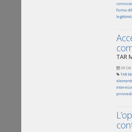
conoscen
forma dif
legittimit
Acce
com
TAR M
09 Ott
TAR Ma
elementi
interess
provvedi
L’op
cont