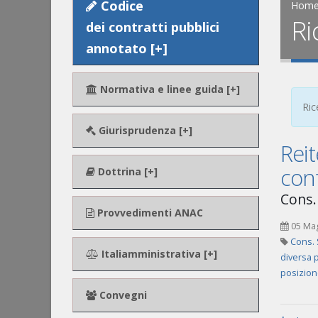
Codice
Hom
Ri
dei contratti pubblici
annotato [+]
Normativa e linee guida [+]
Ric
Giurisprudenza [+]
Rei
con
Dottrina [+]
Cons. 
Provvedimenti ANAC
05 Ma
Cons. 
Italiamministrativa [+]
diversa p
posizione
Convegni