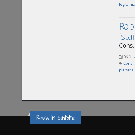
legittimi
Rapp
ista
Cons.
06 No
Cons. 
plenaria
Resta in contatto!