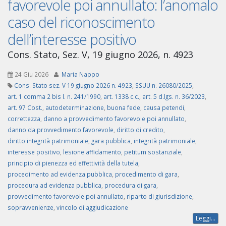
favorevole poi annullato: l’anomalo
caso del riconoscimento
dell’interesse positivo
Cons. Stato, Sez. V, 19 giugno 2026, n. 4923
24 Giu 2026
Maria Nappo
Cons. Stato sez. V 19 giugno 2026 n. 4923
,
SSUU n. 26080/2025
,
art. 1 comma 2 bis l. n. 241/1990
,
art. 1338 c.c.
,
art. 5 d.lgs. n. 36/2023
,
art. 97 Cost.
,
autodeterminazione
,
buona fede
,
causa petendi
,
correttezza
,
danno a provvedimento favorevole poi annullato
,
danno da provvedimento favorevole
,
diritto di credito
,
diritto integrità patrimoniale
,
gara pubblica
,
integrità patrimoniale
,
interesse positivo
,
lesione affidamento
,
petitum sostanziale
,
principio di pienezza ed effettività della tutela
,
procedimento ad evidenza pubblica
,
procedimento di gara
,
procedura ad evidenza pubblica
,
procedura di gara
,
provvedimento favorevole poi annullato
,
riparto di giurisdizione
,
sopravvenienze
,
vincolo di aggiudicazione
Leggi...