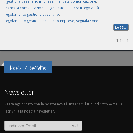
,
gestione casellario imprese
,
mancata comunicazione
,
mancata comunicazione segnalazione
,
mera irregolarità
,
regolamento gestione casellario
,
regolamento gestione casellario imprese
,
segnalazione
Leggi...
1-1 di 1
Resta in contatto!
Newsletter
Resta aggiornato con le nostre novità. Inserisci il tuo indirizzo e-mail e
iscriviti alla nostra newsletter.
Vai!