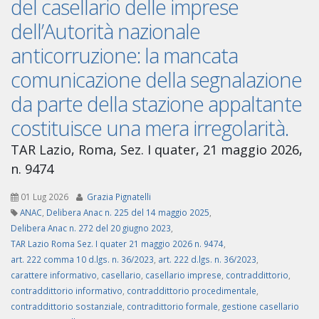
del casellario delle imprese
dell’Autorità nazionale
anticorruzione: la mancata
comunicazione della segnalazione
da parte della stazione appaltante
costituisce una mera irregolarità.
TAR Lazio, Roma, Sez. I quater, 21 maggio 2026,
n. 9474
01 Lug 2026
Grazia Pignatelli
ANAC
,
Delibera Anac n. 225 del 14 maggio 2025
,
Delibera Anac n. 272 del 20 giugno 2023
,
TAR Lazio Roma Sez. I quater 21 maggio 2026 n. 9474
,
art. 222 comma 10 d.lgs. n. 36/2023
,
art. 222 d.lgs. n. 36/2023
,
carattere informativo
,
casellario
,
casellario imprese
,
contraddittorio
,
contraddittorio informativo
,
contraddittorio procedimentale
,
contraddittorio sostanziale
,
contradittorio formale
,
gestione casellario