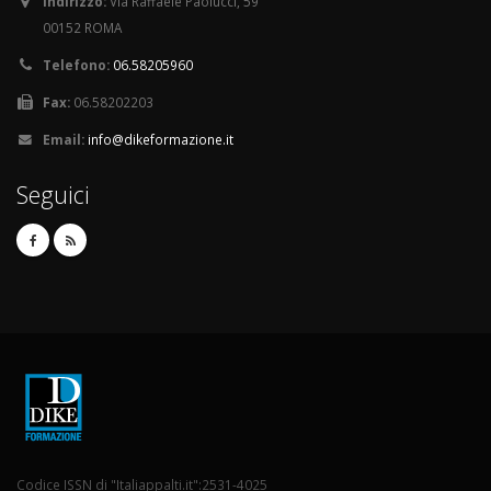
Indirizzo:
Via Raffaele Paolucci, 59
00152 ROMA
Telefono:
06.58205960
Fax:
06.58202203
Email:
info@dikeformazione.it
Seguici
Codice ISSN di "Italiappalti.it":2531-4025