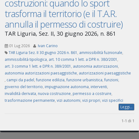
costruzioni: quando lo sport
trasforma il territorio (e il T.A.R.
annulla il permesso di costruire)
TAR Liguria, Sez. II, 30 giugno 2026, n. 861
01 Lug 2026
Ivan Carino
TAR Liguria Sez. II 30 giugno 2026 n. 861
,
ammissibilità fuznionale
,
ammissibilità tipologica
,
art. 10 comma 1 lett. a DPR n. 380/2001
,
art. 3 comma 1 lett. e DPR n. 389/2001
,
autonomia autorizzazioni
,
autonomia autorizzazioni paesaggistiche
,
autorizzazioni paesaggistiche
,
campi da padel
,
funzione edilizia
,
funzione urbanistica
,
funzioni
,
governo del territorio
,
impugnazione autonoma
,
interventi
,
invalidità derivata
,
nuova costruzione
,
permesso a costruire
,
trasformazione permanente
,
vizi autonomi
,
vizi propri
,
vizi specifici
Leggi...
1-1 di 1