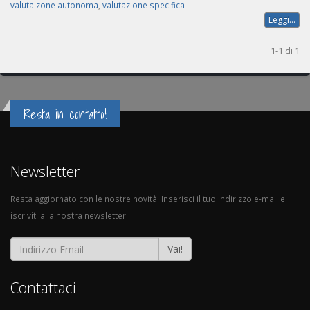
valutaizone autonoma
,
valutazione specifica
Leggi...
1-1 di 1
Resta in contatto!
Newsletter
Resta aggiornato con le nostre novità. Inserisci il tuo indirizzo e-mail e
iscriviti alla nostra newsletter.
Vai!
Contattaci