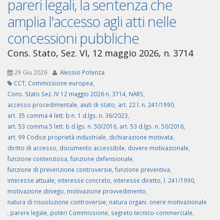
pareri legali, la sentenza che
amplia l'accesso agli atti nelle
concessioni pubbliche
Cons. Stato, Sez. VI, 12 maggio 2026, n. 3714
29 Giu 2026
Alessio Potenza
CCT
,
Commissione europea
,
Cons. Stato Sez. IV 12 maggio 2026 n. 3714
,
NARS
,
accesso procedimentale
,
aiuti di stato
,
art. 22 l. n. 241/1990
,
art. 35 comma 4 lett. b n. 1 d.lgs. n. 36/2023
,
art. 53 comma 5 lett. b d.lgs. n. 50/2016
,
art. 53 d.lgs. n. 50/2016
,
art. 99 Codice proprietà industriale
,
dichiarazione motivata
,
diritto di accesso
,
documento accessibile
,
dovere motivazionale
,
funzione contenziosa
,
funzione defensionale
,
funzione di prevenzione controversie
,
funzione preventiva
,
interesse attuale
,
interesse concreto
,
interesse diretto
,
l. 241/1990
,
motivazione diniego
,
motivazione provvedimento
,
natura di risuoluzione controversie
,
natura organi
,
onere motivazionale
,
parere legale
,
poteri Commissione
,
segreto tecnico-commerciale
,