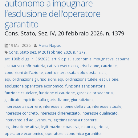
autonomo a impugnare
l’esclusione dell’operatore
garantito
Cons. Stato, Sez. IV, 20 febbraio 2026, n. 1379
19 Mar 2026
Maria Nappo
Cons. Stato sez. IV 20 febbraio 2026 n. 1379
,
art. 106b d.lgs. n. 36/2023
,
art. 9 c.p.a.
,
autonomia impugnativa
,
caparra
,
caparra confirmatoria
,
cattivo esercizio giurisdizione
,
cauzione
,
condizioni dell'azione
,
controinteressata solo sostanziale
,
equiordinazione giurisdizioni
,
equiordinazione tutele
,
esclusione
,
esclusione operatore economico
,
funziona sanzionatoria
,
funzione cautelare
,
funzione di cauzione
,
garanzia provvisoria
,
giudicato implicito sulla giurisdizione
,
giurisdizione
,
interesse a ricorrere
,
interesse al bene della vita
,
interesse attuale
,
interesse concreto
,
interesse differenziato
,
interesse qualificato
,
intervento ad adiuvandum
,
legittimazione a ricorrere
,
legittimazione attiva
,
legittmazione passiva
,
natura giuridica
,
operatore economico
,
operatore economico garantito
,