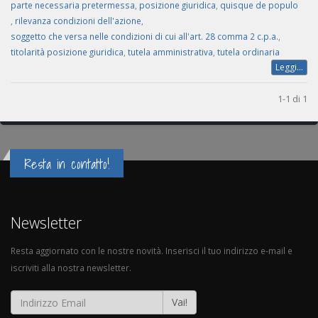
parte necessaria pretermessa
,
posizione giuridica
,
quisque de populo
,
rilevanza condizioni dell'azione
,
soggetto che versa nelle condizioni di cui all'art. 28 comma 2 c.p.a.
,
titolarità posizione giuridica
,
tutela amministrativa
,
tutela ordinaria
Leggi...
1-1 di 1
Resta in contatto!
Newsletter
Resta aggiornato con le nostre novità. Inserisci il tuo indirizzo e-mail e
iscriviti alla nostra newsletter.
Vai!