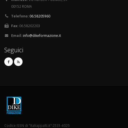
00152 ROMA
Telefono:
06.58205960
Fax:
06.58202203
Email:
info@dikeformazione.it
Seguici
Codice ISSN di "Italiappalti.it":2531-4025