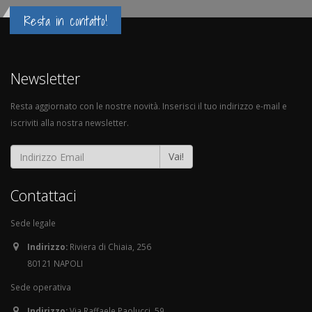
Resta in contatto!
Newsletter
Resta aggiornato con le nostre novità. Inserisci il tuo indirizzo e-mail e
iscriviti alla nostra newsletter.
Vai!
Contattaci
Sede legale
Indirizzo:
Riviera di Chiaia, 256
80121 NAPOLI
Sede operativa
Indirizzo:
Via Raffaele Paolucci, 59