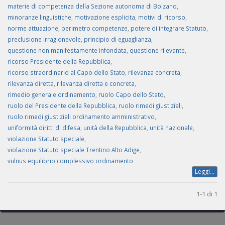
materie di competenza della Sezione autonoma di Bolzano
,
minoranze linguistiche
,
motivazione esplicita
,
motivi di ricorso
,
norme attuazione
,
perimetro competenze
,
potere di integrare Statuto
,
preclusione irragionevole
,
principio di eguaglianza
,
questione non manifestamente infondata
,
questione rilevante
,
ricorso Presidente della Repubblica
,
ricorso straordinario al Capo dello Stato
,
rilevanza concreta
,
rilevanza diretta
,
rilevanza diretta e concreta
,
rimedio generale ordinamento
,
ruolo Capo dello Stato
,
ruolo del Presidente della Repubblica
,
ruolo rimedi giustiziali
,
ruolo rimedi giustiziali ordinamento amministrativo
,
uniformità diritti di difesa
,
unità della Repubblica
,
unità nazionale
,
violazione Statuto speciale
,
violazione Statuto speciale Trentino Alto Adige
,
vulnus equilibrio complessivo ordinamento
Leggi...
1-1 di 1