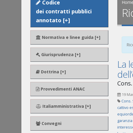
Codice
Hom
Ri
dei contratti pubblici
annotato [+]
Normativa e linee guida [+]
Ric
Giurisprudenza [+]
La 
dell
Dottrina [+]
Cons. 
Provvedimenti ANAC
19 Ma
Cons. 
Italiamministrativa [+]
cattivo e
equiordi
garanzia
Convegni
interess