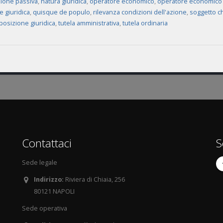
zione passiva
,
natura giuridica
,
operatore economico
,
operatore economico 
e giuridica
,
quisque de populo
,
rilevanza condizioni dell'azione
,
soggetto ch
à posizione giuridica
,
tutela amministrativa
,
tutela ordinaria
Contattaci
S
Sede legale
Indirizzo:
Riviera di Chiaia, 256
80121 NAPOLI
Sede operativa