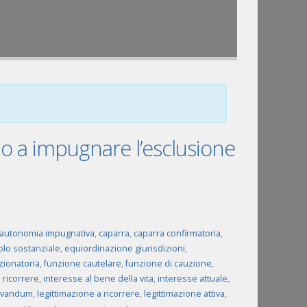
o a impugnare l’esclusione
autonomia impugnativa
,
caparra
,
caparra confirmatoria
,
olo sostanziale
,
equiordinazione giurisdizioni
,
zionatoria
,
funzione cautelare
,
funzione di cauzione
,
 ricorrere
,
interesse al bene della vita
,
interesse attuale
,
iuvandum
,
legittimazione a ricorrere
,
legittimazione attiva
,