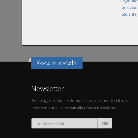
legittma
posizion
titolarit
Resta in contatto!
Newsletter
Resta aggiornato con le nostre novità. Inserisci il tuo
indirizzo e-mail e iscriviti alla nostra newsletter.
Vai!