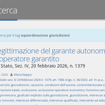
e
cerca
erca per il tag
equiordinazione giurisdizioni
legittimazione del garante autonom
’operatore garantito
Stato, Sez. IV, 20 febbraio 2026, n. 1379
r 2026
Maria Nappo
Stato sez. IV 20 febbraio 2026 n. 1379
,
art. 106b d.lgs. n. 36/2023
,
art. 9 c.p.a.
,
sercizio giurisdizione
,
cauzione
,
condizioni dell'azione
,
controinteressata s
nazione tutele
,
esclusione
,
esclusione operatore economico
,
funziona san
 provvisoria
,
giudicato implicito sulla giurisdizione
,
giurisdizione
,
interesse a
e concreto
,
interesse differenziato
,
interesse qualificato
,
intervento ad ad