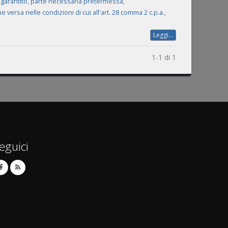
garantito
,
parte necessaria pretermessa
,
e versa nelle condizioni di cui all'art. 28 comma 2 c.p.a.
,
Leggi...
1-1 di 1
eguici