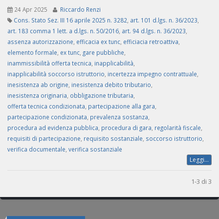
24 Apr 2025
Riccardo Renzi
Cons. Stato Sez. III 16 aprile 2025 n. 3282
,
art. 101 d.lgs. n. 36/2023
,
art. 183 comma 1 lett. a d.lgs. n. 50/2016
,
art. 94 d.lgs. n. 36/2023
,
assenza autorizzazione
,
efficacia ex tunc
,
efficiacia retroattiva
,
elemento formale
,
ex tunc
,
gare pubbliche
,
inammissibilità offerta tecnica
,
inapplicabilità
,
inapplicabilità soccorso istruttorio
,
incertezza impegno contrattuale
,
inesistenza ab origine
,
inesistenza debito tributario
,
inesistenza originaria
,
obbligazione tributaria
,
offerta tecnica condizionata
,
partecipazione alla gara
,
partecipazione condizionata
,
prevalenza sostanza
,
procedura ad evidenza pubblica
,
procedura di gara
,
regolarità fiscale
,
requisiti di partecipazione
,
requisito sostanziale
,
soccorso istruttorio
,
verifica documentale
,
verifica sostanziale
Leggi...
1-3 di 3