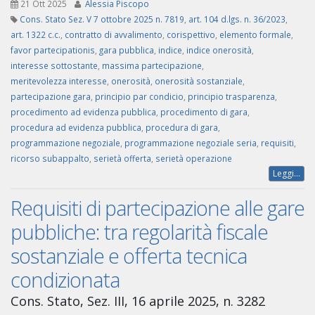
21 Ott 2025
Alessia Piscopo
Cons. Stato Sez. V 7 ottobre 2025 n. 7819
,
art. 104 d.lgs. n. 36/2023
,
art. 1322 c.c.
,
contratto di avvalimento
,
corispettivo
,
elemento formale
,
favor partecipationis
,
gara pubblica
,
indice
,
indice onerosità
,
interesse sottostante
,
massima partecipazione
,
meritevolezza interesse
,
onerosità
,
onerosità sostanziale
,
partecipazione gara
,
principio par condicio
,
principio trasparenza
,
procedimento ad evidenza pubblica
,
procedimento di gara
,
procedura ad evidenza pubblica
,
procedura di gara
,
programmazione negoziale
,
programmazione negoziale seria
,
requisiti
,
ricorso subappalto
,
serietà offerta
,
serietà operazione
Leggi...
Requisiti di partecipazione alle gare
pubbliche: tra regolarità fiscale
sostanziale e offerta tecnica
condizionata
Cons. Stato, Sez. III, 16 aprile 2025, n. 3282