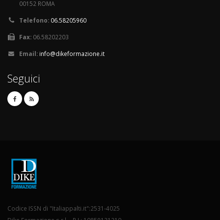
00152 ROMA
Telefono:
06.58205960
Fax:
06.58202203
Email:
info@dikeformazione.it
Seguici
Codice ISSN di "Italiappalti.it":2531-4025