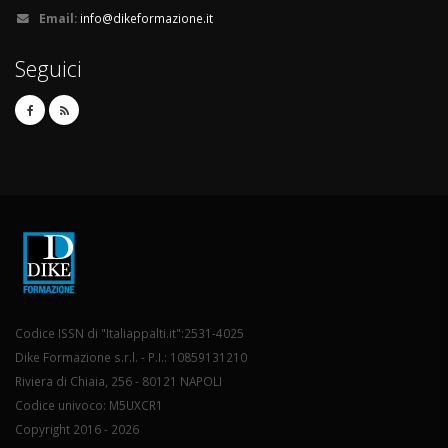
Email:
info@dikeformazione.it
Seguici
Codice ISSN di "Italiappalti.it":2531-4025
Dike Formazione s.r.l. - P.I.: 10859131210
Riviera di Chiaia, 256 - 80121 NAPOLI
Codice univoco: M5UXCR1
Copyright 2016 - 2026