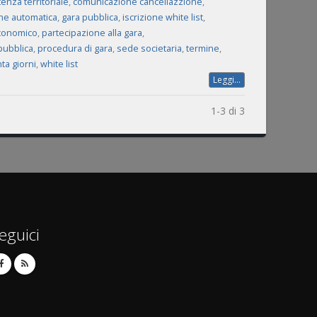
nza territoriale
,
comunicazione cancellazzione
,
ne automatica
,
gara pubblica
,
iscrizione white list
,
conomico
,
partecipazione alla gara
,
pubblica
,
procedura di gara
,
sede societaria
,
termine
,
ta giorni
,
white list
Leggi...
1-3 di 3
eguici