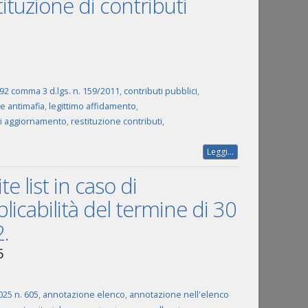
ituzione di contributi
 92 comma 3 d.lgs. n. 159/2011
,
contributi pubblici
,
ve antimafia
,
legittimo affidamento
,
di aggiornamento
,
restituzione contributi
,
Leggi...
te list in caso di
icabilità del termine di 30
.
5
025 n. 605
,
annotazione elenco
,
annotazione nell'elenco