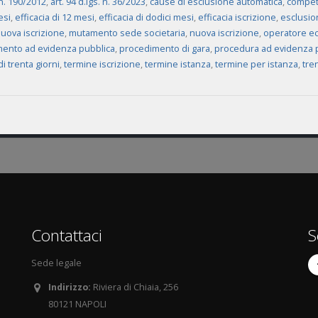
. n. 190/2012
,
art. 94 d.lgs. n. 36/2023
,
cause di esclusione automatica
,
compete
esi
,
efficacia di 12 mesi
,
efficacia di dodici mesi
,
efficacia iscrizione
,
esclusio
nuova iscrizione
,
mutamento sede societaria
,
nuova iscrizione
,
operatore e
ento ad evidenza pubblica
,
procedimento di gara
,
procedura ad evidenza 
i trenta giorni
,
termine iscrizione
,
termine istanza
,
termine per istanza
,
tren
Contattaci
S
Sede legale
Indirizzo:
Riviera di Chiaia, 256
80121 NAPOLI