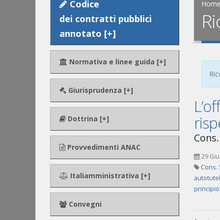
Codice
Hom
Ri
dei contratti pubblici
annotato [+]
Normativa e linee guida [+]
Ric
Giurisprudenza [+]
L’of
risp
Dottrina [+]
Cons. 
Provvedimenti ANAC
29 Giu
Cons. 
Italiamministrativa [+]
autotute
principio
Convegni