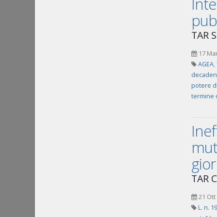
Inte
pubb
TAR S
17 Ma
AGEA
,
decadenz
potere d
termine 
Inef
muta
gior
TAR C
21 Ott
L. n. 