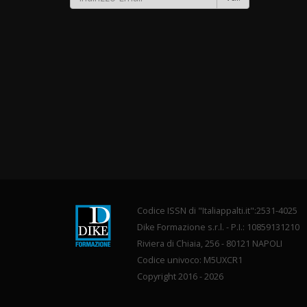
Codice ISSN di "Italiappalti.it":2531-4025
Dike Formazione s.r.l. - P.I.: 10859131210
Riviera di Chiaia, 256 - 80121 NAPOLI
Codice univoco: M5UXCR1
Copyright 2016 - 2026