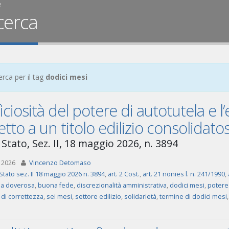
e
cerca
erca per il tag
dodici mesi
ficiosità del potere di autotutela e l
etto a un titolo edilizio consolidatos
Stato, Sez. II, 18 maggio 2026, n. 3894
 2026
Vincenzo Detomaso
Stato sez. II 18 maggio 2026 n. 3894
,
art. 2 Cost.
,
art. 21 nonies l. n. 241/1990
,
la doverosa
,
buona fede
,
discrezionalità amministrativa
,
dodici mesi
,
potere 
 di correttezza
,
sei mesi
,
settore edilizio
,
solidarietà
,
termine di dodici mesi