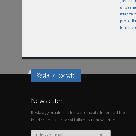
,
art. 1 L
dodici m
istanza 
procedim
termine d
Resta in contatto!
Newsletter
Resta aggiornato con le nostre novità. Inserisci il tuo
indirizzo e-mail e iscriviti alla nostra newsletter.
Vai!