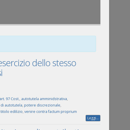
’esercizio dello stesso
i
art. 97 Cost.
,
autotutela amminidstrativa
,
di autotutela
,
potere discrezionale
,
,
titolo edilizio
,
venire contra factum proprium
Leggi...