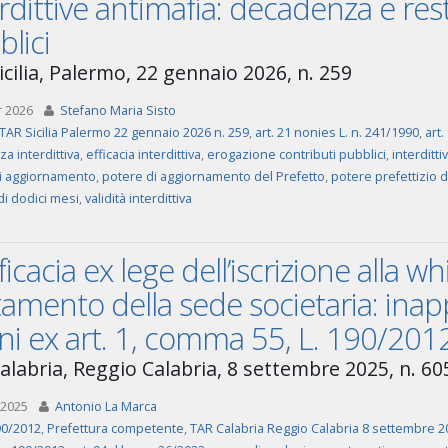
rdittive antimafia: decadenza e rest
lici
icilia, Palermo, 22 gennaio 2026, n. 259
r 2026
Stefano Maria Sisto
TAR Sicilia Palermo 22 gennaio 2026 n. 259
,
art. 21 nonies L. n. 241/1990
,
art.
a interdittiva
,
efficacia interdittiva
,
erogazione contributi pubblici
,
interditti
i aggiornamento
,
potere di aggiornamento del Prefetto
,
potere prefettizio 
di dodici mesi
,
validità interdittiva
ficacia ex lege dell’iscrizione alla whi
mento della sede societaria: inappl
ni ex art. 1, comma 55, L. 190/2012
alabria, Reggio Calabria, 8 settembre 2025, n. 60
 2025
Antonio La Marca
190/2012
,
Prefettura competente
,
TAR Calabria Reggio Calabria 8 settembre 2