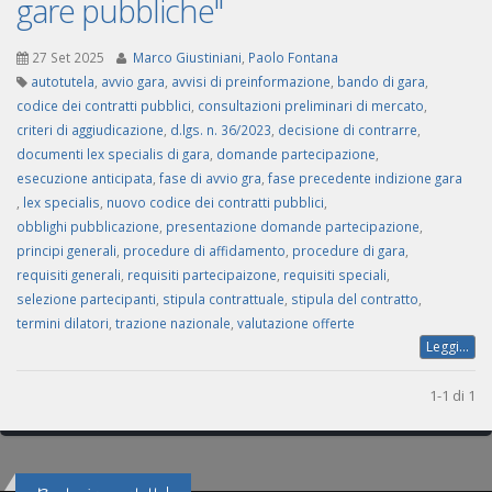
gare pubbliche"
27 Set 2025
Marco Giustiniani
,
Paolo Fontana
autotutela
,
avvio gara
,
avvisi di preinformazione
,
bando di gara
,
codice dei contratti pubblici
,
consultazioni preliminari di mercato
,
criteri di aggiudicazione
,
d.lgs. n. 36/2023
,
decisione di contrarre
,
documenti lex specialis di gara
,
domande partecipazione
,
esecuzione anticipata
,
fase di avvio gra
,
fase precedente indizione gara
,
lex specialis
,
nuovo codice dei contratti pubblici
,
obblighi pubblicazione
,
presentazione domande partecipazione
,
principi generali
,
procedure di affidamento
,
procedure di gara
,
requisiti generali
,
requisiti partecipaizone
,
requisiti speciali
,
selezione partecipanti
,
stipula contrattuale
,
stipula del contratto
,
termini dilatori
,
trazione nazionale
,
valutazione offerte
Leggi...
1-1 di 1