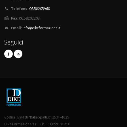
Telefono:
06.58205960
Fax:
06.58202203
Email:
info@dikeformazione.it
Seguici
Codice ISSN di "Italiappalti.it":2531-4025
Dike Formazione s.r.l. - P.I.: 10859131210