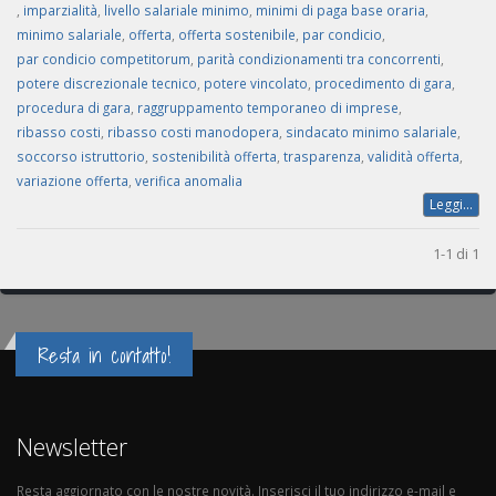
,
imparzialità
,
livello salariale minimo
,
minimi di paga base oraria
,
minimo salariale
,
offerta
,
offerta sostenibile
,
par condicio
,
par condicio competitorum
,
parità condizionamenti tra concorrenti
,
potere discrezionale tecnico
,
potere vincolato
,
procedimento di gara
,
procedura di gara
,
raggruppamento temporaneo di imprese
,
ribasso costi
,
ribasso costi manodopera
,
sindacato minimo salariale
,
soccorso istruttorio
,
sostenibilità offerta
,
trasparenza
,
validità offerta
,
variazione offerta
,
verifica anomalia
Leggi...
1-1 di 1
Resta in contatto!
Newsletter
Resta aggiornato con le nostre novità. Inserisci il tuo indirizzo e-mail e