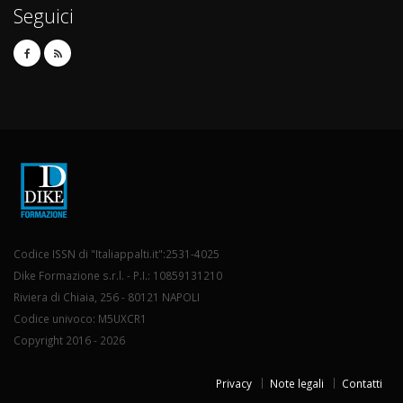
Seguici
Codice ISSN di "Italiappalti.it":2531-4025
Dike Formazione s.r.l. - P.I.: 10859131210
Riviera di Chiaia, 256 - 80121 NAPOLI
Codice univoco: M5UXCR1
Copyright 2016 - 2026
Privacy
Note legali
Contatti