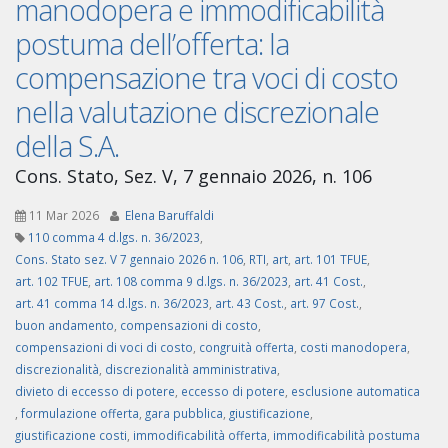
manodopera e immodificabilità
postuma dell’offerta: la
compensazione tra voci di costo
nella valutazione discrezionale
della S.A.
Cons. Stato, Sez. V, 7 gennaio 2026, n. 106
11 Mar 2026
Elena Baruffaldi
110 comma 4 d.lgs. n. 36/2023
,
Cons. Stato sez. V 7 gennaio 2026 n. 106
,
RTI
,
art
,
art. 101 TFUE
,
art. 102 TFUE
,
art. 108 comma 9 d.lgs. n. 36/2023
,
art. 41 Cost.
,
art. 41 comma 14 d.lgs. n. 36/2023
,
art. 43 Cost.
,
art. 97 Cost.
,
buon andamento
,
compensazioni di costo
,
compensazioni di voci di costo
,
congruità offerta
,
costi manodopera
,
discrezionalità
,
discrezionalità amministrativa
,
divieto di eccesso di potere
,
eccesso di potere
,
esclusione automatica
,
formulazione offerta
,
gara pubblica
,
giustificazione
,
giustificazione costi
,
immodificabilità offerta
,
immodificabilità postuma