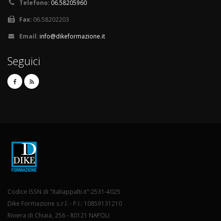
Telefono:
06.58205960
Fax:
06.58202203
Email:
info@dikeformazione.it
Seguici
Codice ISSN di "Italiappalti.it":2531-4025
Dike Formazione s.r.l. - P.I.: 10859131210
Riviera di Chiaia, 256 - 80121 NAPOLI