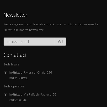
Newsletter
Resta aggiornato con le nostre novità. Inserisci il tuo indirizzo e-mail e
iscriviti alla nostra newsletter.
Vai!
Contattaci
Sede legale
Indirizzo:
Riviera di Chiaia, 256
80121 NAPOLI
Sede operativa
Indirizzo:
Via Raffaele Paolucci, 59
00152 ROMA