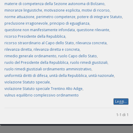
materie di competenza della Sezione autonoma di Bolzano
,
minoranze linguistiche
,
motivazione esplicita
,
motivi di ricorso
,
norme attuazione
,
perimetro competenze
,
potere di integrare Statuto
,
preclusione irragionevole
,
principio di eguaglianza
,
questione non manifestamente infondata
,
questione rilevante
,
ricorso Presidente della Repubblica
,
ricorso straordinario al Capo dello Stato
,
rilevanza concreta
,
rilevanza diretta
,
rilevanza diretta e concreta
,
rimedio generale ordinamento
,
ruolo Capo dello Stato
,
ruolo del Presidente della Repubblica
,
ruolo rimedi giustiziali
,
ruolo rimedi giustiziali ordinamento amministrativo
,
uniformità diritti di difesa
,
unità della Repubblica
,
unità nazionale
,
violazione Statuto speciale
,
violazione Statuto speciale Trentino Alto Adige
,
vulnus equilibrio complessivo ordinamento
Leggi...
1-1 di 1