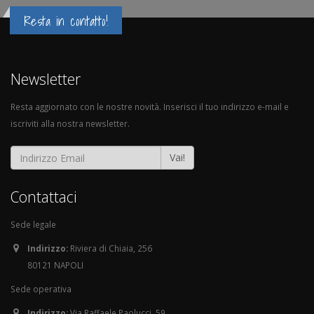
Resta in contatto!
Newsletter
Resta aggiornato con le nostre novità. Inserisci il tuo indirizzo e-mail e
iscriviti alla nostra newsletter.
Vai!
Contattaci
Sede legale
Indirizzo:
Riviera di Chiaia, 256
80121 NAPOLI
Sede operativa
Indirizzo:
Via Raffaele Paolucci, 59