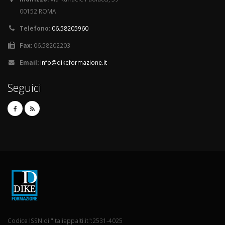
00152 ROMA
Telefono:
06.58205960
Fax:
06.58202203
Email:
info@dikeformazione.it
Seguici
Codice ISSN di "Italiappalti.it":2531-4025