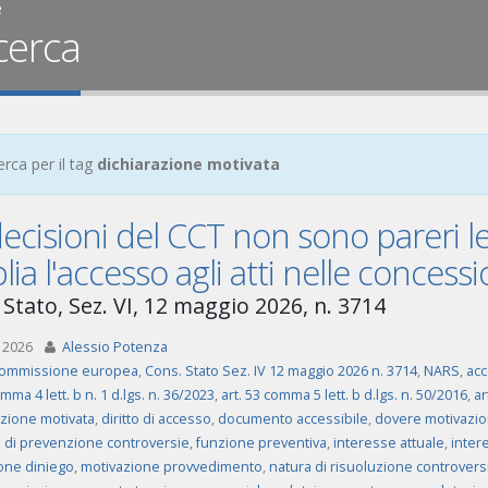
e
cerca
erca per il tag
dichiarazione motivata
ecisioni del CCT non sono pareri le
ia l'accesso agli atti nelle concess
 Stato, Sez. VI, 12 maggio 2026, n. 3714
 2026
Alessio Potenza
ommissione europea
,
Cons. Stato Sez. IV 12 maggio 2026 n. 3714
,
NARS
,
acc
omma 4 lett. b n. 1 d.lgs. n. 36/2023
,
art. 53 comma 5 lett. b d.lgs. n. 50/2016
,
ar
azione motivata
,
diritto di accesso
,
documento accessibile
,
dovere motivazio
 di prevenzione controversie
,
funzione preventiva
,
interesse attuale
,
inter
one diniego
,
motivazione provvedimento
,
natura di risuoluzione controvers