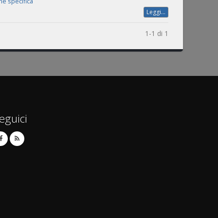
ne specifica
Leggi...
1-1 di 1
eguici