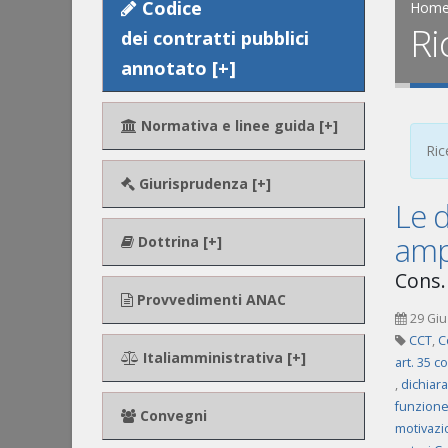
Codice
Hom
Ri
dei contratti pubblici
annotato [+]
Normativa e linee guida [+]
Ric
Giurisprudenza [+]
Le d
ampl
Dottrina [+]
Cons.
Provvedimenti ANAC
29 Giu
CCT
,
C
Italiamministrativa [+]
art. 35 c
,
dichiar
funzione
Convegni
motivazi