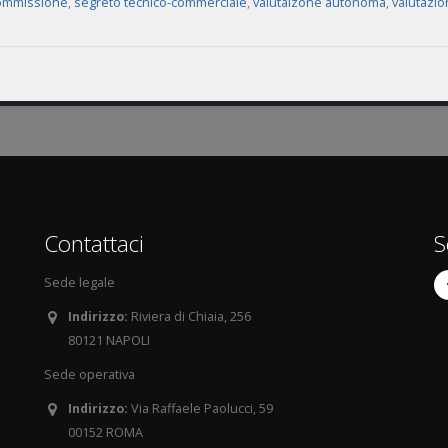
Commissione
,
segreto tecnico-commerciale
,
valutaizone autonoma
,
valutazio
Contattaci
S
Sede legale
Indirizzo:
Riviera di Chiaia, 256
80121 NAPOLI
Sede operativa
Indirizzo:
Via Raffaele Paolucci, 59
00152 ROMA