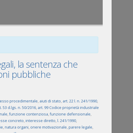
gali, la sentenza che
ioni pubbliche
esso procedimentale
,
aiuti di stato
,
art. 22 l. n. 241/1990
,
t. 53 d.lgs. n. 50/2016
,
art. 99 Codice proprietà industriale
nale
,
funzione contenziosa
,
funzione defensionale
,
esse concreto
,
interesse diretto
,
l. 241/1990
,
ie
,
natura organi
,
onere motivazionale
,
parere legale
,