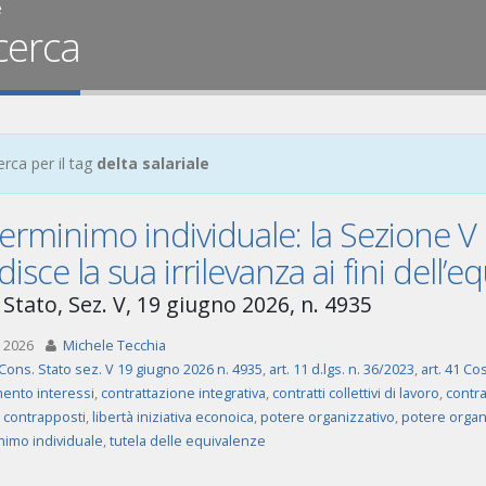
e
cerca
erca per il tag
delta salariale
rminimo individuale: la Sezione V d
disce la sua irrilevanza ai fini dell
 Stato, Sez. V, 19 giugno 2026, n. 4935
 2026
Michele Tecchia
Cons. Stato sez. V 19 giugno 2026 n. 4935
,
art. 11 d.lgs. n. 36/2023
,
art. 41 Cos
mento interessi
,
contrattazione integrativa
,
contratti collettivi di lavoro
,
contra
i contrapposti
,
libertà iniziativa econoica
,
potere organizzativo
,
potere organi
imo individuale
,
tutela delle equivalenze