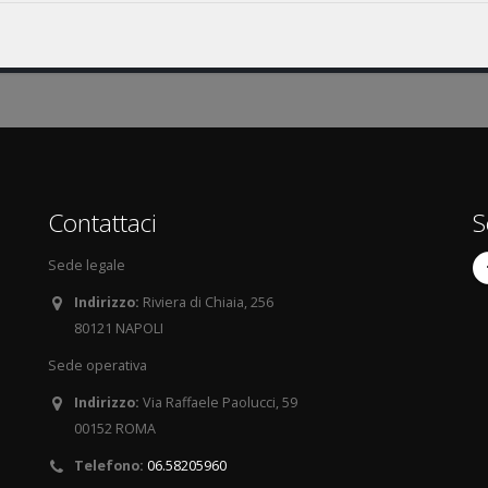
Contattaci
S
Sede legale
Indirizzo:
Riviera di Chiaia, 256
80121 NAPOLI
Sede operativa
Indirizzo:
Via Raffaele Paolucci, 59
00152 ROMA
Telefono:
06.58205960