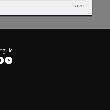
1-1 di 1
eguici