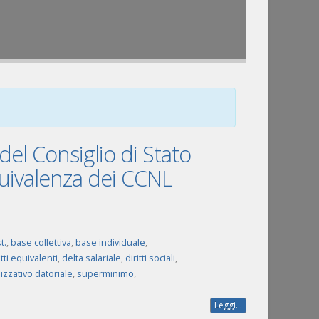
el Consiglio di Stato
’equivalenza dei CCNL
t.
,
base collettiva
,
base individuale
,
tti equivalenti
,
delta salariale
,
diritti sociali
,
zzativo datoriale
,
superminimo
,
Leggi...