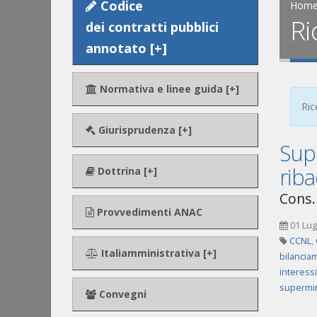
Codice
Hom
Ri
dei contratti pubblici
annotato [+]
Normativa e linee guida [+]
Ric
Giurisprudenza [+]
Supe
riba
Dottrina [+]
Cons.
Provvedimenti ANAC
01 Lug
CCNL
,
Italiamministrativa [+]
bilancia
interess
supermin
Convegni