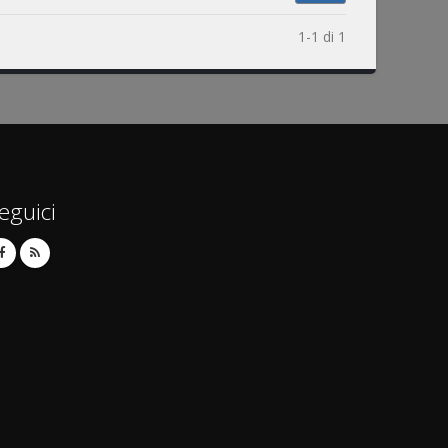
1-1 di 1
eguici