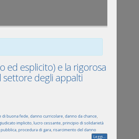
o ed esplicito) e la rigorosa
l settore degli appalti
 di buona fede
,
danno curricolare
,
danno da chance
,
giudicato implicito
,
lucro cessante
,
principio di solidarietà
 pubblica
,
procedura di gara
,
risarcimento del danno
Leggi...