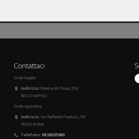
Contattaci
S
Sede legale
Indirizzo:
Riviera di Chiaia, 256
80121 NAPOLI
Sede operativa
Indirizzo:
Via Raffaele Paolucci, 59
00152 ROMA
Telefono:
06.58205960