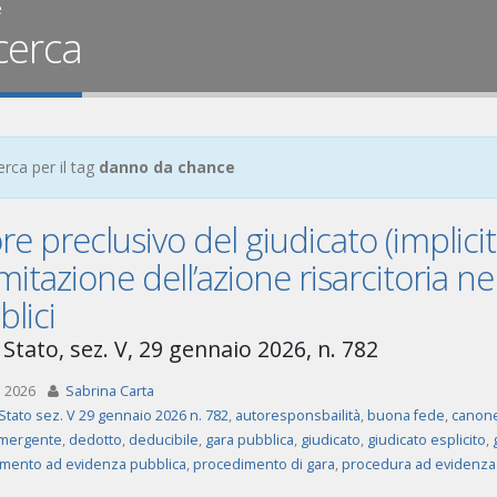
e
cerca
erca per il tag
danno da chance
re preclusivo del giudicato (implicit
mitazione dell’azione risarcitoria ne
lici
 Stato, sez. V, 29 gennaio 2026, n. 782
 2026
Sabrina Carta
Stato sez. V 29 gennaio 2026 n. 782
,
autoresponsbailità
,
buona fede
,
canone
mergente
,
dedotto
,
deducibile
,
gara pubblica
,
giudicato
,
giudicato esplicito
,
mento ad evidenza pubblica
,
procedimento di gara
,
procedura ad evidenza