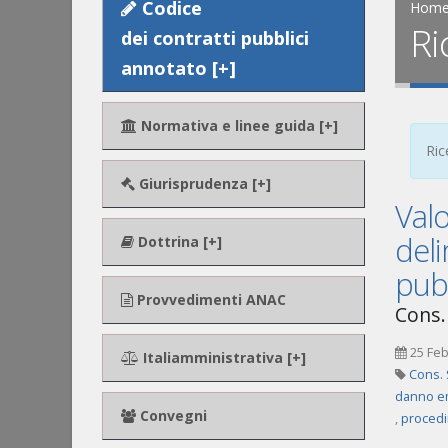
Codice
Hom
Ri
dei contratti pubblici
annotato [+]
Normativa e linee guida [+]
Ric
Giurisprudenza [+]
Valo
deli
Dottrina [+]
pubb
Provvedimenti ANAC
Cons.
25 Feb
Italiamministrativa [+]
Cons. 
danno e
Convegni
,
procedi