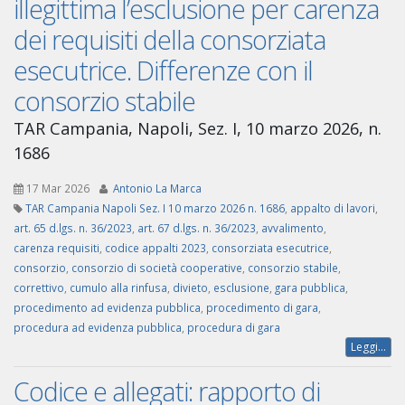
illegittima l’esclusione per carenza
dei requisiti della consorziata
esecutrice. Differenze con il
consorzio stabile
TAR Campania, Napoli, Sez. I, 10 marzo 2026, n.
1686
17 Mar 2026
Antonio La Marca
TAR Campania Napoli Sez. I 10 marzo 2026 n. 1686
,
appalto di lavori
,
art. 65 d.lgs. n. 36/2023
,
art. 67 d.lgs. n. 36/2023
,
avvalimento
,
carenza requisiti
,
codice appalti 2023
,
consorziata esecutrice
,
consorzio
,
consorzio di società cooperative
,
consorzio stabile
,
correttivo
,
cumulo alla rinfusa
,
divieto
,
esclusione
,
gara pubblica
,
procedimento ad evidenza pubblica
,
procedimento di gara
,
procedura ad evidenza pubblica
,
procedura di gara
Leggi...
Codice e allegati: rapporto di