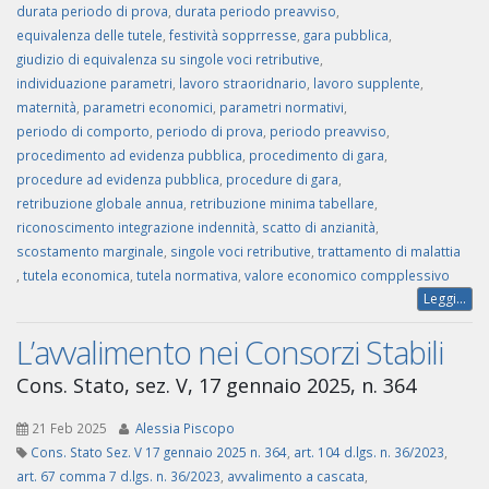
durata periodo di prova
,
durata periodo preavviso
,
equivalenza delle tutele
,
festività sopprresse
,
gara pubblica
,
giudizio di equivalenza su singole voci retributive
,
individuazione parametri
,
lavoro straoridnario
,
lavoro supplente
,
maternità
,
parametri economici
,
parametri normativi
,
periodo di comporto
,
periodo di prova
,
periodo preavviso
,
procedimento ad evidenza pubblica
,
procedimento di gara
,
procedure ad evidenza pubblica
,
procedure di gara
,
retribuzione globale annua
,
retribuzione minima tabellare
,
riconoscimento integrazione indennità
,
scatto di anzianità
,
scostamento marginale
,
singole voci retributive
,
trattamento di malattia
,
tutela economica
,
tutela normativa
,
valore economico compplessivo
Leggi...
L’avvalimento nei Consorzi Stabili
Cons. Stato, sez. V, 17 gennaio 2025, n. 364
21 Feb 2025
Alessia Piscopo
Cons. Stato Sez. V 17 gennaio 2025 n. 364
,
art. 104 d.lgs. n. 36/2023
,
art. 67 comma 7 d.lgs. n. 36/2023
,
avvalimento a cascata
,