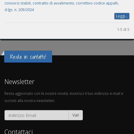
consorzi stabili
,
contratto di avvalimento
,
correttivo codice appalti
,
d.lgs. n. 209/2024
Leggi...
1-5 di 5
Resta in contatto!
Newsletter
Resta aggiornato con le nostre novità. Inserisci il tuo indirizzo e-mail e
iscriviti alla nostra newsletter.
Vai!
Contattaci