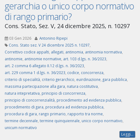
gerarchia o unico corpo normativo
di rango primario?
Cons. Stato, Sez. V, 24 dicembre 2025, n. 10297
03 Gen 2026
Antonino Ripepi
Cons. Stato sez. V 24 dicembre 2025 n. 10297
,
Correttivo codice appalti
,
allegati
,
antinomia
,
antinomia normativa
,
antinomie
,
antinomie normative
,
art. 103 d.lgs. n. 36/2023
,
art. 2 comma 6 allegato II.12 d.lgs. n. 36/2023
,
art. 229 comma 1 d.lgs. n. 36/2023
,
codice
,
concorrenza
,
criterio di specialità
,
criterio gerarchico
,
euirdinazione
,
gara pubblica
,
massima partecipazione alla gara
,
natura costitutiva
,
natura intepretativa
,
principio di concorrenza
,
principio di concorrenzialità
,
procedimento ad evidenza pubblica
,
procedimento di gara
,
procedura ad evidenza pubblica
,
procedura di gara
,
rango primario
,
rapporto tra norme
,
termine decennale
,
termine quinquiennale
,
unico corpo normativo
,
unicum normativo
Leggi...