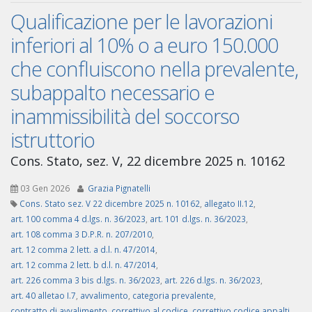
Qualificazione per le lavorazioni
inferiori al 10% o a euro 150.000
che confluiscono nella prevalente,
subappalto necessario e
inammissibilità del soccorso
istruttorio
Cons. Stato, sez. V, 22 dicembre 2025 n. 10162
03 Gen 2026
Grazia Pignatelli
Cons. Stato sez. V 22 dicembre 2025 n. 10162
,
allegato II.12
,
art. 100 comma 4 d.lgs. n. 36/2023
,
art. 101 d.lgs. n. 36/2023
,
art. 108 comma 3 D.P.R. n. 207/2010
,
art. 12 comma 2 lett. a d.l. n. 47/2014
,
art. 12 comma 2 lett. b d.l. n. 47/2014
,
art. 226 comma 3 bis d.lgs. n. 36/2023
,
art. 226 d.lgs. n. 36/2023
,
art. 40 alletao I.7
,
avvalimento
,
categoria prevalente
,
contratto di avvalimento
,
correttivo al codice
,
correttivo codice appalti.
,