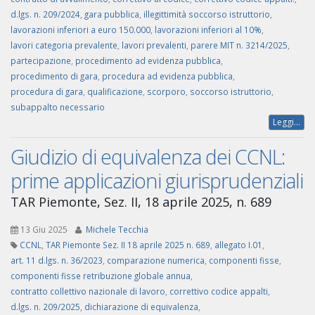
d.lgs. n. 209/2024
,
gara pubblica
,
illegittimità soccorso istruttorio
,
lavorazioni inferiori a euro 150.000
,
lavorazioni inferiori al 10%
,
lavori categoria prevalente
,
lavori prevalenti
,
parere MIT n. 3214/2025
,
partecipazione
,
procedimento ad evidenza pubblica
,
procedimento di gara
,
procedura ad evidenza pubblica
,
procedura di gara
,
qualificazione
,
scorporo
,
soccorso istruttorio
,
subappalto necessario
Leggi...
Giudizio di equivalenza dei CCNL:
prime applicazioni giurisprudenziali
TAR Piemonte, Sez. II, 18 aprile 2025, n. 689
13 Giu 2025
Michele Tecchia
CCNL
,
TAR Piemonte Sez. II 18 aprile 2025 n. 689
,
allegato I.01
,
art. 11 d.lgs. n. 36/2023
,
comparazione numerica
,
componenti fisse
,
componenti fisse retribuzione globale annua
,
contratto collettivo nazionale di lavoro
,
correttivo codice appalti
,
d.lgs. n. 209/2025
,
dichiarazione di equivalenza
,