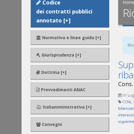
Codice
Hom
Ri
dei contratti pubblici
annotato [+]
Normativa e linee guida [+]
Ric
Giurisprudenza [+]
Supe
riba
Dottrina [+]
Cons.
Provvedimenti ANAC
01 Lug
CCNL
,
Italiamministrativa [+]
bilancia
interess
supermin
Convegni