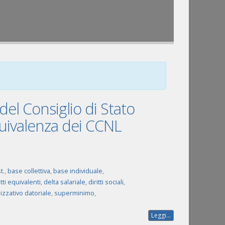
el Consiglio di Stato
’equivalenza dei CCNL
t.
,
base collettiva
,
base individuale
,
tti equivalenti
,
delta salariale
,
diritti sociali
,
zzativo datoriale
,
superminimo
,
Leggi...