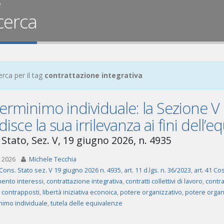
e
cerca
erca per il tag
contrattazione integrativa
rminimo individuale: la Sezione V d
disce la sua irrilevanza ai fini dell
 Stato, Sez. V, 19 giugno 2026, n. 4935
 2026
Michele Tecchia
Cons. Stato sez. V 19 giugno 2026 n. 4935
,
art. 11 d.lgs. n. 36/2023
,
art. 41 Cos
mento interessi
,
contrattazione integrativa
,
contratti collettivi di lavoro
,
contra
i contrapposti
,
libertà iniziativa econoica
,
potere organizzativo
,
potere organi
imo individuale
,
tutela delle equivalenze