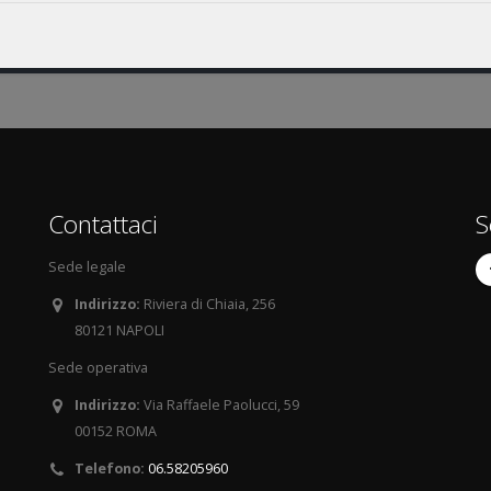
Contattaci
S
Sede legale
Indirizzo:
Riviera di Chiaia, 256
80121 NAPOLI
Sede operativa
Indirizzo:
Via Raffaele Paolucci, 59
00152 ROMA
Telefono:
06.58205960