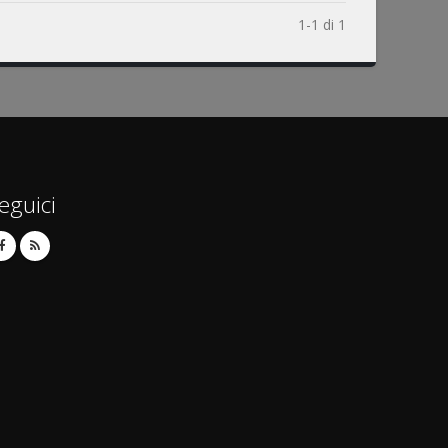
1-1 di 1
eguici