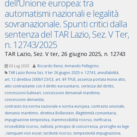
dell’Unione europea: tra
automatismi nazionali e legalità
sovranazionale. Spunti critici dalla
sentenza del TAR Lazio, Sez. V Ter,
n. 12743/2025
TAR Lazio, Sez. V ter, 26 giugno 2025, n. 12743
03 Lug 2025
Riccardo Renzi
,
Armando Pellegrino
TAR Lazio Roma Sez. V ter 26 giugno 2025 n. 12743
,
annullabilità
,
art. 12 direttiva 2006/123/CE
,
art. 49 TFUE
,
assenza portata lesiva atto
,
atto contrastante con il diritto eurounitario
,
certezza del diritto
,
concessioni balneari
,
concessioni demaniali marittime
,
concessioni demanilai
,
contrasto tra norma nazionale e norma europea
,
contrasto unionale
,
demanio marittimo
,
direttiva Bolkestein
,
illegittimità comunitaria
,
impugnazione tempestiva
,
inammissibilità ricorso
,
inefficacia
,
irricevibilità ricorso
,
nulloità
,
principio di concorrenza
,
proroghe ex lege
,
tamquam non esset
,
tardività ricorso
,
tempestività impugnazione
,