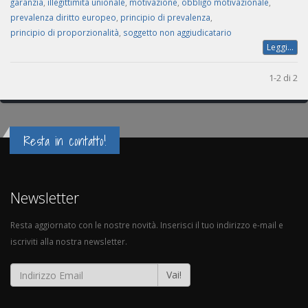
garanzia
,
illegittimità unionale
,
motivazione
,
obbligo motivazionale
,
prevalenza diritto europeo
,
principio di prevalenza
,
principio di proporzionalità
,
soggetto non aggiudicatario
Leggi...
1-2 di 2
Resta in contatto!
Newsletter
Resta aggiornato con le nostre novità. Inserisci il tuo indirizzo e-mail e
iscriviti alla nostra newsletter.
Vai!