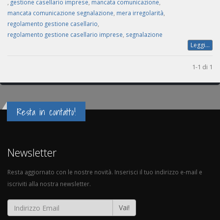
,
gestione casellario imprese
,
mancata comunicazione
,
mancata comunicazione segnalazione
,
mera irregolarità
,
regolamento gestione casellario
,
regolamento gestione casellario imprese
,
segnalazione
Leggi...
1-1 di 1
Resta in contatto!
Newsletter
Resta aggiornato con le nostre novità. Inserisci il tuo indirizzo e-mail e
iscriviti alla nostra newsletter.
Vai!