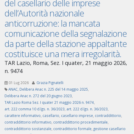
del casellario delle imprese
dell’Autorità nazionale
anticorruzione: la mancata
comunicazione della segnalazione
da parte della stazione appaltante
costituisce una mera irregolarità.
TAR Lazio, Roma, Sez. I quater, 21 maggio 2026,
n. 9474
01 Lug 2026
Grazia Pignatelli
ANAC
,
Delibera Anac n. 225 del 14 maggio 2025
,
Delibera Anac n. 272 del 20 giugno 2023
,
TAR Lazio Roma Sez. I quater 21 maggio 2026 n. 9474
,
art. 222 comma 10 d.lgs. n. 36/2023
,
art. 222 d.lgs. n. 36/2023
,
carattere informativo
,
casellario
,
casellario imprese
,
contraddittorio
,
contraddittorio informativo
,
contraddittorio procedimentale
,
contraddittorio sostanziale
,
contradittorio formale
,
gestione casellario