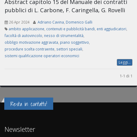
Abstract capitolo 15 del Manuale dei contratti
pubblici di L. Carbone, F. Caringella, G. Rovelli
26 Apr 2024
Adriano Cavina
,
Domenico Galli
ambito applicazione
,
contenuti e pubblicità bandi
,
enti aggiudicatori
,
facoltà di autovincolo
,
nesso di strumentalità
,
obbligo motivazione aggravata
,
piano soggettivo
,
procedure scelta contraente
,
settori speciali
,
sistemi qualificazione operatori economici
Leggi...
1-1 di 1
Resta in contatto!
Newsletter