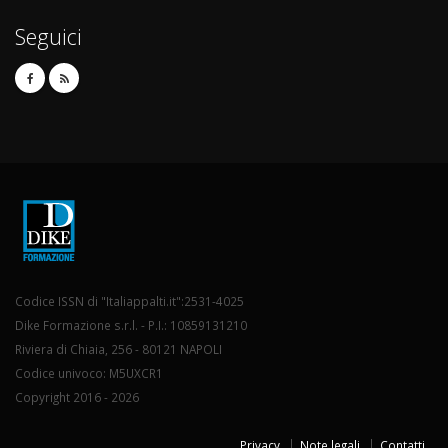
Seguici
Codice ISSN di "Italiappalti.it":2531-4025
Dike Formazione s.r.l. - P.I.: 10859131210
Riviera di Chiaia, 256 - 80121 NAPOLI
Codice univoco: M5UXCR1
Copyright 2016 - 2026
Privacy
Note legali
Contatti