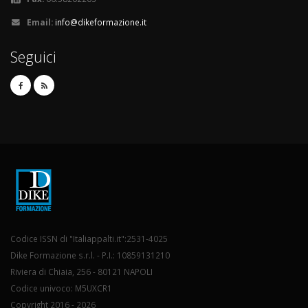
Email:
info@dikeformazione.it
Seguici
Codice ISSN di "Italiappalti.it":2531-4025
Dike Formazione s.r.l. - P.I.: 10859131210
Riviera di Chiaia, 256 - 80121 NAPOLI
Codice univoco: M5UXCR1
Copyright 2016 - 2026