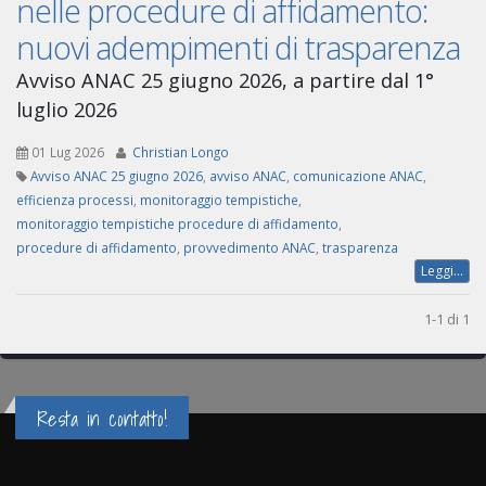
nelle procedure di affidamento:
nuovi adempimenti di trasparenza
Avviso ANAC 25 giugno 2026, a partire dal 1°
luglio 2026
01 Lug 2026
Christian Longo
Avviso ANAC 25 giugno 2026
,
avviso ANAC
,
comunicazione ANAC
,
efficienza processi
,
monitoraggio tempistiche
,
monitoraggio tempistiche procedure di affidamento
,
procedure di affidamento
,
provvedimento ANAC
,
trasparenza
Leggi...
1-1 di 1
Resta in contatto!