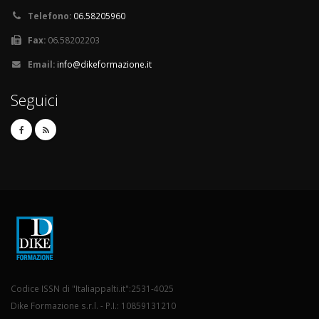
Telefono:
06.58205960
Fax:
06.58202203
Email:
info@dikeformazione.it
Seguici
Codice ISSN di "Italiappalti.it":2531-4025
Dike Formazione s.r.l. - P.I.: 10859131210