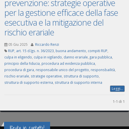
prevenzione: strategie operative
per la gestione efficace della fase
esecutiva e la mitigazione del
rischio erariale
05 Giu 2025
Riccardo Renzi
RUP
,
art. 15 d.lgs. n. 36/2023
,
buona andamento
,
compiti RUP
,
culpa in eligendo
,
culpa in vigilando
,
danno erariale
,
gara pubblica
,
principio della fiducia
,
procedura ad evidenza pubblica
,
procedura di gara
,
responsabile unico del progetto
,
responsbailità
,
rischio erariale
,
strategie operative
,
struttura di supporto
,
struttura di supporto esterna
,
struttura di supporto interna
Leggi...
1-1 di 1
Resta in contatto!