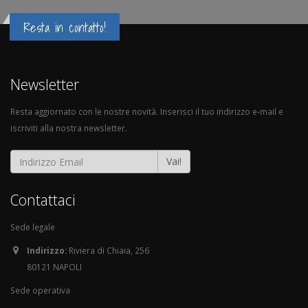
Resta in contatto!
Newsletter
Resta aggiornato con le nostre novità. Inserisci il tuo indirizzo e-mail e
iscriviti alla nostra newsletter.
Vai!
Contattaci
Sede legale
Indirizzo:
Riviera di Chiaia, 256
80121 NAPOLI
Sede operativa