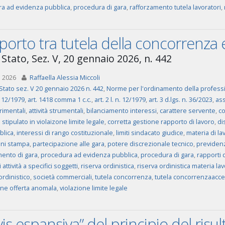
a ad evidenza pubblica
,
procedura di gara
,
rafforzamento tutela lavoratori
,
orto tra tutela della concorrenza e
 Stato, Sez. V, 20 gennaio 2026, n. 442
 2026
Raffaella Alessia Miccoli
Stato sez. V 20 gennaio 2026 n. 442
,
Norme per l'ordinamento della professi
n. 12/1979
,
art. 1418 comma 1 c.c.
,
art. 2 l. n. 12/1979
,
art. 3 d.lgs. n. 36/2023
,
ass
trimentali
,
attività strumentali
,
bilanciamento interessi
,
carattere servente
,
c
 stipulato in violaizone limite legale
,
corretta gestione rapporto di lavoro
,
di
blica
,
interessi di rango costituzionale
,
limiti sindacato giudice
,
materia di la
ni stampa
,
partecipazione alle gara
,
potere discrezionale tecnico
,
previden
ento di gara
,
procedura ad evidenza pubblica
,
procedura di gara
,
rapporti 
 attività a specifici soggetti
,
riserva ordinistica
,
riserva ordinistica materia la
ordinistico
,
società commerciali
,
tutela concorrenza
,
tutela concorrenzaacc
one offerta anomala
,
violazione limite legale
vis espansiva” del principio del risu