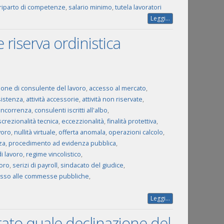
riparto di competenze
,
salario minimo
,
tutela lavoratori
Leggi...
 riserva ordinistica
one di consulente del lavoro
,
accesso al mercato
,
istenza
,
attività accessorie
,
attività non riservate
,
oncorrenza
,
consulenti iscritti all'albo
,
screzionalità tecnica
,
eccezzionalità
,
finalità protettiva
,
voro
,
nullità virtuale
,
offerta anomala
,
operazioni calcolo
,
za
,
procedimento ad evidenza pubblica
,
di lavoro
,
regime vincolistico
,
voro
,
serizi di payroll
,
sindacato del giudice
,
esso alle commesse pubbliche
,
Leggi...
ltato quale declinazione del