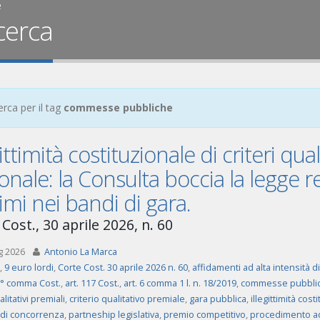
e
cerca
erca per il tag
commesse pubbliche
gittimità costituzionale di criteri qua
onale: la Consulta boccia la legge r
mi nei bandi di gara.
Cost., 30 aprile 2026, n. 60
g 2026
Antonio La Marca
,
9 euro lordi
,
Corte Cost. 30 aprile 2026 n. 60
,
affidamenti ad alta intensità
 2° comma Cost.
,
art. 117 Cost.
,
art. 6 comma 1 l. n. 18/2019
,
commesse pubbli
alitativi premiali
,
criterio qualitativo premiale
,
gara pubblica
,
illegittimità cost
di concorrenza
,
partneship legislativa
,
premio competitivo
,
procedimento ad