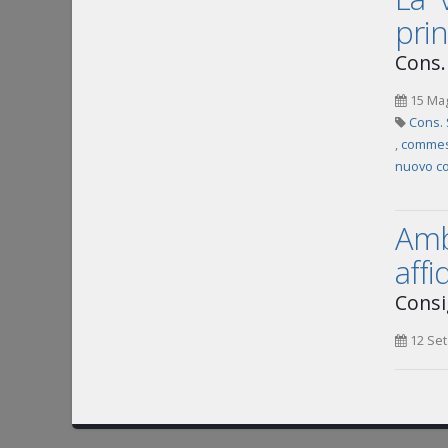
pri
Cons. 
15 Ma
Cons. 
,
commes
nuovo co
Ambi
aff
Consi
12 Set