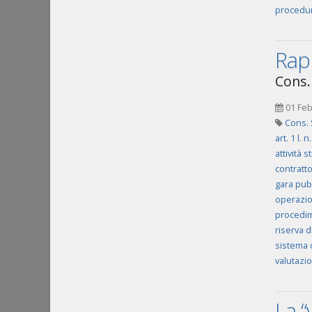
procedur
Rapp
Cons.
01 Feb
Cons. 
art. 1 l. 
attività s
contratto
gara pub
operazio
procedim
riserva di
sistema 
valutazi
La “