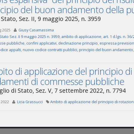
ncipio del buon andamento della p
Stato, Sez. II, 9 maggio 2025, n. 3959
g 2025
Giusy Casamassima
Stato Sez. II 9 maggio 2025 n. 3959
,
ambito di applicazione
,
art. 1 d.lgs. n. 36
se pubbliche
,
confini applicativi
,
declinazione principio
,
espressa previsio
dice appalti
,
nuovo codice contratti pubblici
,
principio del buon andamento
to di applicazione del principio di
idamenti di commesse pubbliche
glio di Stato, Sez. V, 7 settembre 2022, n. 7794
 2022
Licia Grassucci
Ambito di applicazione del principio di rotazi