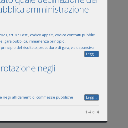
ubblica amministrazione
/2023
,
art. 97 Cost.
,
codice appalti
,
codice contratti pubblici
ne
,
gara pubblica
,
immanenza principio
,
,
principio del risultato
,
procedure di gara
,
vis espansiva
Leggi...
 rotazione negli
one negli affidamenti di commesse pubbliche
Leggi...
1-4 di 4