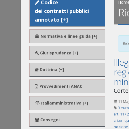
Codice
Hom
Ri
dei contratti pubblici
annotato [+]
Normativa e linee guida [+]
Ric
Giurisprudenza [+]
Ille
regi
Dottrina [+]
mini
Provvedimenti ANAC
Corte 
11 Ma
Italiamministrativa [+]
9 euro
art. 117
Convegni
criteri qu
nozione 