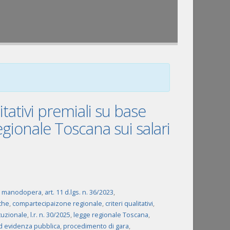
litativi premiali su base
egionale Toscana sui salari
 di manodopera
,
art. 11 d.lgs. n. 36/2023
,
che
,
compartecipaizone regionale
,
criteri qualitativi
,
ituzionale
,
l.r. n. 30/2025
,
legge regionale Toscana
,
 evidenza pubblica
,
procedimento di gara
,