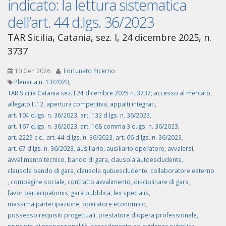
indicato: la lettura sistematica
dell’art. 44 d.lgs. 36/2023
TAR Sicilia, Catania, sez. I, 24 dicembre 2025, n.
3737
10 Gen 2026
Fortunato Picerno
Plenaria n. 13/2020
,
TAR Sicilia Catania sez. I 24 dicembre 2025 n. 3737
,
accesso al mercato
,
allegato II.12
,
apertura competitiva
,
appalti integrati
,
art. 104 d.lgs. n. 36/2023
,
art. 132 d.lgs. n. 36/2023
,
art. 167 d.lgs. n. 36/2023
,
art. 168 comma 3 d.lgs. n. 36/2023
,
art. 2229 c.c.
,
art. 44 d.lgs. n. 36/2023
,
art. 66 d.lgs. n. 36/2023
,
art. 67 d.lgs. n. 36/2023
,
ausiliario
,
ausiliario operatore
,
avvalersi
,
avvalimento tecnico
,
bando di gara
,
clausola autoescludente
,
clausola bando di gara
,
clausola qutuescludente
,
collaboratore esterno
,
compagine sociale
,
contratto avvalimento
,
disciplinare di gara
,
favor partecipationis
,
gara pubblica
,
lex specialis
,
massima partecipazione
,
operatore economico
,
possesso requisiti progettuali
,
prestatore d'opera professionale
,