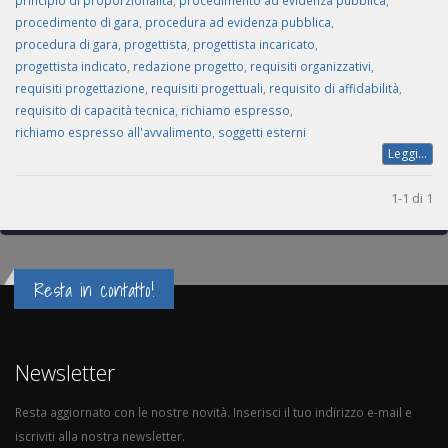
principio di proporzionalità
,
procedimento ad evidenza pubblica
,
procedimento di gara
,
procedura ad evidenza pubblica
,
procedura di gara
,
progettista
,
progettista incaricato
,
progettista indicato
,
redazione progetto
,
requisiti organizzativi
,
requisiti progettazione
,
requisiti progettuali
,
requisito di affidabilità
,
requisito di capacità tecnica
,
richiamo espresso
,
richiamo espresso all'avvalimento
,
soggetti esterni
Leggi...
1-1 di 1
Resta in contatto!
Newsletter
Resta aggiornato con le nostre novità. Inserisci il tuo indirizzo e-mail e
iscriviti alla nostra newsletter.