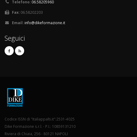
Telefono:
06.58205960
Fax:
06.58202203
Email:
info@dikeformazione.it
Seguici
Codice ISSN di "Italiappalti.it":2531-4025
Dike Formazione s.r.l. - P.I.: 10859131210
Riviera di Chiaia, 256 - 80121 NAPOLI