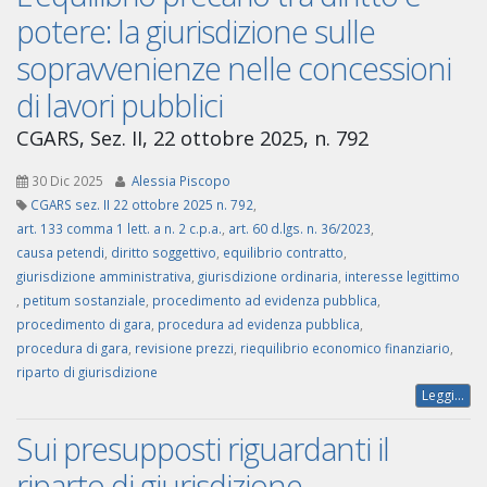
potere: la giurisdizione sulle
sopravvenienze nelle concessioni
di lavori pubblici
CGARS, Sez. II, 22 ottobre 2025, n. 792
30 Dic 2025
Alessia Piscopo
CGARS sez. II 22 ottobre 2025 n. 792
,
art. 133 comma 1 lett. a n. 2 c.p.a.
,
art. 60 d.lgs. n. 36/2023
,
causa petendi
,
diritto soggettivo
,
equilibrio contratto
,
giurisdizione amministrativa
,
giurisdizione ordinaria
,
interesse legittimo
,
petitum sostanziale
,
procedimento ad evidenza pubblica
,
procedimento di gara
,
procedura ad evidenza pubblica
,
procedura di gara
,
revisione prezzi
,
riequilibrio economico finanziario
,
riparto di giurisdizione
Leggi...
Sui presupposti riguardanti il
riparto di giurisdizione