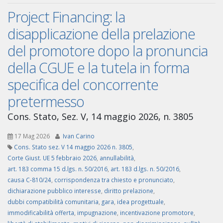
Project Financing: la
disapplicazione della prelazione
del promotore dopo la pronuncia
della CGUE e la tutela in forma
specifica del concorrente
pretermesso
Cons. Stato, Sez. V, 14 maggio 2026, n. 3805
17 Mag 2026
Ivan Carino
Cons. Stato sez. V 14 maggio 2026 n. 3805
,
Corte Giust. UE 5 febbraio 2026
,
annullabilità
,
art. 183 comma 15 d.lgs. n. 50/2016
,
art. 183 d.lgs. n. 50/2016
,
causa C-810/24
,
corrispondenza tra chiesto e pronunciato
,
dichiarazione pubblico interesse
,
diritto prelazione
,
dubbi compatibilità comunitaria
,
gara
,
idea progettuale
,
immodificabilità offerta
,
impugnazione
,
incentivazione promotore
,