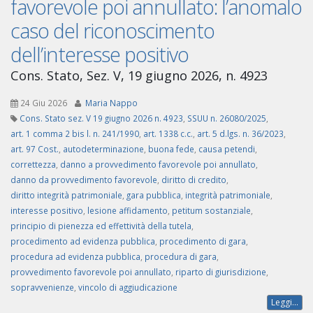
favorevole poi annullato: l’anomalo
caso del riconoscimento
dell’interesse positivo
Cons. Stato, Sez. V, 19 giugno 2026, n. 4923
24 Giu 2026
Maria Nappo
Cons. Stato sez. V 19 giugno 2026 n. 4923
,
SSUU n. 26080/2025
,
art. 1 comma 2 bis l. n. 241/1990
,
art. 1338 c.c.
,
art. 5 d.lgs. n. 36/2023
,
art. 97 Cost.
,
autodeterminazione
,
buona fede
,
causa petendi
,
correttezza
,
danno a provvedimento favorevole poi annullato
,
danno da provvedimento favorevole
,
diritto di credito
,
diritto integrità patrimoniale
,
gara pubblica
,
integrità patrimoniale
,
interesse positivo
,
lesione affidamento
,
petitum sostanziale
,
principio di pienezza ed effettività della tutela
,
procedimento ad evidenza pubblica
,
procedimento di gara
,
procedura ad evidenza pubblica
,
procedura di gara
,
provvedimento favorevole poi annullato
,
riparto di giurisdizione
,
sopravvenienze
,
vincolo di aggiudicazione
Leggi...