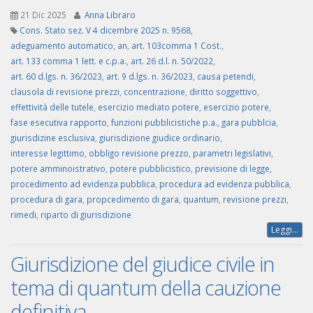
21 Dic 2025
Anna Libraro
Cons. Stato sez. V 4 dicembre 2025 n. 9568
,
adeguamento automatico
,
an
,
art. 103comma 1 Cost.
,
art. 133 comma 1 lett. e c.p.a.
,
art. 26 d.l. n. 50/2022
,
art. 60 d.lgs. n. 36/2023
,
art. 9 d.lgs. n. 36/2023
,
causa petendi
,
clausola di revisione prezzi
,
concentrazione
,
diritto soggettivo
,
effettività delle tutele
,
esercizio mediato potere
,
esercizio potere
,
fase esecutiva rapporto
,
funzioni pubblicistiche p.a.
,
gara pubblcia
,
giurisdizine esclusiva
,
giurisdizione giudice ordinario
,
interesse legittimo
,
obbligo revisione prezzo
,
parametri legislativi
,
potere amminoistrativo
,
potere pubblicistico
,
previsione di legge
,
procedimento ad evidenza pubblica
,
procedura ad evidenza pubblica
,
procedura di gara
,
propcedimento di gara
,
quantum
,
revisione prezzi
,
rimedi
,
riparto di giurisdizione
Leggi...
Giurisdizione del giudice civile in
tema di quantum della cauzione
definitiva