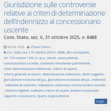
Giurisdizione sulle controversie
relative ai criteri di determinazione
dell’indennizzo al concessionario
uscente
Cons. Stato, sez. V, 31 ottobre 2025, n. 8488
04 Feb 2026
Chiara Chirico
Coc. Stato sez. V 31 ottobre 2025 n. 8488
,
altri corrispettivi
,
art. 133 comma 1 lett. b c.p.a.
,
canoni
,
causa petendi
,
coincessionario uscente
,
contenuto meramente patrimoniale
,
criteri determinazione indennizzo
,
criterio di riparto
,
criterio generale di riparto
,
determinazione indennizzo
,
diritti soggettivi
,
giurisdizione esclusiva del g.a.
,
giurisdizione esclusiva del g.o.
,
indennità
,
indennità da subentro
,
indennizzo
,
indennizzo concessionario uscente
,
interessi legittimi
,
ordinario criterio di riparto
,
petitum sostanziale
,
rapporto concessorio
,
riparto di giurisdizione
Leggi...