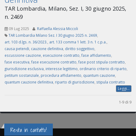
TAR Lombardia, Milano, Sez. I, 30 giugno 2025,
n. 2469
09 Lug 2025
Raffaella Alessia Miccoli
TAR Lombardia Milano Sez. I 30 giugno 2025 n. 2469
,
art. 103 d.lgs. n. 36/2023.
,
art. 133 comma 1 lett. 3 n. 1 c.p.a.
,
causa petendi
,
cauzione definitiva
,
diritto soggettivo
,
escussione cauzione
,
esecuzione contratto
,
fase affidamento
,
fase esecutiva
,
fase esecuzione contratto
,
fase post stipula contratto
,
giurisdizione esclusiva
,
interesse legittimo
,
ordinario criterio di riparto
,
petitum sostanziale
,
procedura affidamento
,
quantum cauzione
,
quantum cauzione definitiva
,
riparto di giurisdizione
,
stipula contratto
Leggi...
1-9 di 9
Resta in contatto!