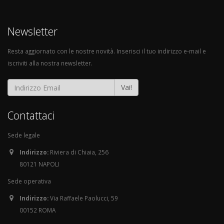
Newsletter
Resta aggiornato con le nostre novità. Inserisci il tuo indirizzo e-mail e
iscriviti alla nostra newsletter.
Vai!
Contattaci
Sede legale
Indirizzo:
Riviera di Chiaia, 256
80121 NAPOLI
Sede operativa
Indirizzo:
Via Raffaele Paolucci, 59
00152 ROMA