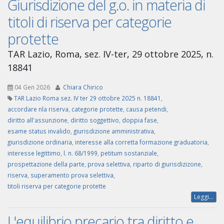
Giurisdizione del g.o. in materia di
titoli di riserva per categorie
protette
TAR Lazio, Roma, sez. IV-ter, 29 ottobre 2025, n.
18841
04 Gen 2026
Chiara Chirico
TAR Lazio Roma sez. IV ter 29 ottobre 2025 n. 18841
,
accordare nla riserva
,
categorie protette
,
causa petendi
,
diritto all'assunzione
,
diritto soggettivo
,
doppia fase
,
esame status invalido
,
giurisdizione amministrativa
,
giurisdizione ordinaria
,
interesse alla corretta formazione graduatoria
,
interesse legittimo
,
l. n. 68/1999
,
petitum sostanziale
,
prospettazione della parte
,
prova selettiva
,
riparto di giurisdizizone
,
riserva
,
superamento prova selettiva
,
titoli riserva per categorie protette
Leggi...
L'equilibrio precario tra diritto e