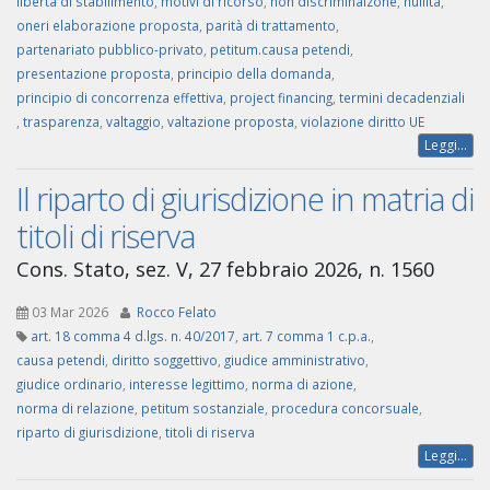
libertà di stabilimento
,
motivi di ricorso
,
non discriminaizone
,
nullità
,
oneri elaborazione proposta
,
parità di trattamento
,
partenariato pubblico-privato
,
petitum.causa petendi
,
presentazione proposta
,
principio della domanda
,
principio di concorrenza effettiva
,
project financing
,
termini decadenziali
,
trasparenza
,
valtaggio
,
valtazione proposta
,
violazione diritto UE
Leggi...
Il riparto di giurisdizione in matria di
titoli di riserva
Cons. Stato, sez. V, 27 febbraio 2026, n. 1560
03 Mar 2026
Rocco Felato
art. 18 comma 4 d.lgs. n. 40/2017
,
art. 7 comma 1 c.p.a.
,
causa petendi
,
diritto soggettivo
,
giudice amministrativo
,
giudice ordinario
,
interesse legittimo
,
norma di azione
,
norma di relazione
,
petitum sostanziale
,
procedura concorsuale
,
riparto di giurisdizione
,
titoli di riserva
Leggi...