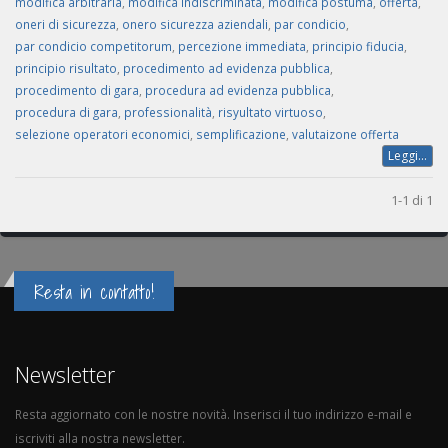
modifica arbitraria
,
modifica indiscriminata
,
modifica postuma
,
offerta
,
oneri di sicurezza
,
onero sicurezza aziendali
,
par condicio
,
par condicio competitorum
,
percezione immediata
,
principio fiducia
,
principio risultato
,
procedimento ad evidenza pubblica
,
procedimento di gara
,
procedura ad evidenza pubblica
,
procedura di gara
,
professionalità
,
risyultato virtuoso
,
selezione operatori economici
,
semplificazione
,
valutaizone offerta
Leggi...
1-1 di 1
Resta in contatto!
Newsletter
Resta aggiornato con le nostre novità. Inserisci il tuo indirizzo e-mail e
iscriviti alla nostra newsletter.