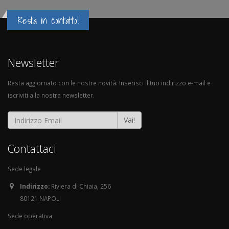
Resta in contatto!
Newsletter
Resta aggiornato con le nostre novità. Inserisci il tuo indirizzo e-mail e
iscriviti alla nostra newsletter.
Vai!
Contattaci
Sede legale
Indirizzo:
Riviera di Chiaia, 256
80121 NAPOLI
Sede operativa