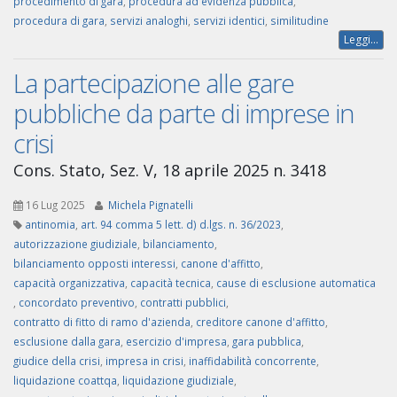
procedimento di gara
,
procedura ad evidenza pubblica
,
procedura di gara
,
servizi analoghi
,
servizi identici
,
similitudine
Leggi...
La partecipazione alle gare
pubbliche da parte di imprese in
crisi
Cons. Stato, Sez. V, 18 aprile 2025 n. 3418
16 Lug 2025
Michela Pignatelli
antinomia
,
art. 94 comma 5 lett. d) d.lgs. n. 36/2023
,
autorizzazione giudiziale
,
bilanciamento
,
bilanciamento opposti interessi
,
canone d'affitto
,
capacità organizzativa
,
capacità tecnica
,
cause di esclusione automatica
,
concordato preventivo
,
contratti pubblici
,
contratto di fitto di ramo d'azienda
,
creditore canone d'affitto
,
esclusione dalla gara
,
esercizio d'impresa
,
gara pubblica
,
giudice della crisi
,
impresa in crisi
,
inaffidabilità concorrente
,
liquidazione coattqa
,
liquidazione giudiziale
,