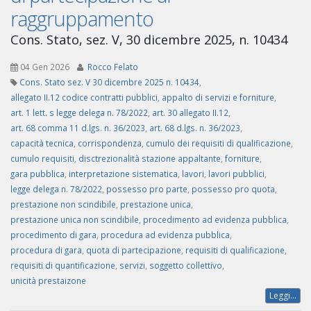
raggruppamento
Cons. Stato, sez. V, 30 dicembre 2025, n. 10434
04 Gen 2026
Rocco Felato
Cons. Stato sez. V 30 dicembre 2025 n. 10434
,
allegato II.12 codice contratti pubblici
,
appalto di servizi e forniture
,
art. 1 lett. s legge delega n. 78/2022
,
art. 30 allegato II.12
,
art. 68 comma 11 d.lgs. n. 36/2023
,
art. 68 d.lgs. n. 36/2023
,
capacità tecnica
,
corrispondenza
,
cumulo dei requisiti di qualificazione
,
cumulo requisiti
,
disctrezionalità stazione appaltante
,
forniture
,
gara pubblica
,
interpretazione sistematica
,
lavori
,
lavori pubblici
,
legge delega n. 78/2022
,
possesso pro parte
,
possesso pro quota
,
prestazione non scindibile
,
prestazione unica
,
prestazione unica non scindibile
,
procedimento ad evidenza pubblica
,
procedimento di gara
,
procedura ad evidenza pubblica
,
procedura di gara
,
quota di partecipazione
,
requisiti di qualificazione
,
requisiti di quantificazione
,
servizi
,
soggetto collettivo
,
unicità prestaizone
Leggi...