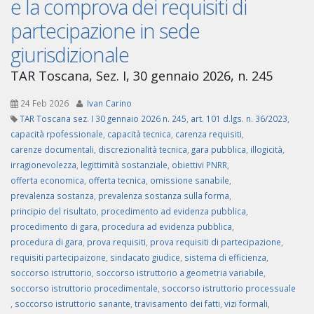
e la comprova dei requisiti di
partecipazione in sede
giurisdizionale
TAR Toscana, Sez. I, 30 gennaio 2026, n. 245
24 Feb 2026
Ivan Carino
TAR Toscana sez. I 30 gennaio 2026 n. 245
,
art. 101 d.lgs. n. 36/2023
,
capacità rpofessionale
,
capacità tecnica
,
carenza requisiti
,
carenze documentali
,
discrezionalità tecnica
,
gara pubblica
,
illogicità
,
irragionevolezza
,
legittimità sostanziale
,
obiettivi PNRR
,
offerta economica
,
offerta tecnica
,
omissione sanabile
,
prevalenza sostanza
,
prevalenza sostanza sulla forma
,
principio del risultato
,
procedimento ad evidenza pubblica
,
procedimento di gara
,
procedura ad evidenza pubblica
,
procedura di gara
,
prova requisiti
,
prova requisiti di partecipazione
,
requisiti partecipaizone
,
sindacato giudice
,
sistema di efficienza
,
soccorso istruttorio
,
soccorso istruttorio a geometria variabile
,
soccorso istruttorio procedimentale
,
soccorso istruttorio processuale
,
soccorso istruttorio sanante
,
travisamento dei fatti
,
vizi formali
,