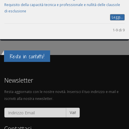
Requisito della capacità tecnica e professionale e nullità delle clausole
di esclusione
Leggi...
1-9 di 9
Resta in contatto!
Newsletter
Resta aggiornato con le nostre novità. Inserisci il tuo indirizzo e-mail e
iscriviti alla nostra newsletter.
Vai!
Contattaci