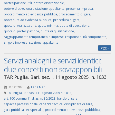
partecipazione utili
,
potere discrezionale
,
potere discrezionale stazione appaltante
,
presenza impresa
,
procedimento ad evidenza pubblica
,
procedimento di gara
,
procedura ad evidenza pubblica
,
procedura di gara
,
quota di realizzazione
,
quota minima
,
quote di esecuzione
,
quote di partecipazione
,
quote di qualificazione
,
raggruppamento temporaneo d'imprese
,
responsabilità componente
,
singole imprese
,
stazione appaltante
Leggi...
Servizi analoghi e servizi identici:
due concetti non sovrapponibili
TAR Puglia, Bari, sez. I, 11 agosto 2025, n. 1033
08 Set 2025
Ilaria Mari
TAR Puglia Bari sez. I 11 agosto 2025 n. 1033
,
art. 100 comma 11 d.lgs. n. 36/2023
,
bando di gara
,
capacità professionale
,
capacità tecnica
,
disciplinare di gara
,
gara pubblica
,
lex specialis
,
procedimento ad evidenza pubbblica
,