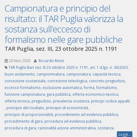
Campionatura e principio del
risultato: il TAR Puglia valorizza la
sostanza sull’eccesso di
formalismo nelle gare pubbliche
TAR Puglia, sez. III, 23 ottobre 2025 n. 1191
20 Nov 2025
Riccardo Renzi
TAR Puglia Bari sez. III 23 ottobre 2025 n. 1191
,
art. 1 d.lgs. n. 36/2023
,
buon andamento
,
campiomnatura
,
campionatura
,
capacità tecnica
,
concezione sostanziale
,
concezione teleologica
,
concreto pregiudizio
,
eccesso formalismo
,
esclusione automatica
,
forma
,
formalismo
,
funzione campionatura
,
gara pubblica
,
offerta economico-tecnica
,
offerta tecnica
,
pregiudizio
,
prevalenza sostanza
,
principi codice appalti
,
principio del risultato
,
principio di economicità
,
principio di proporzionalità
,
procedimento ad evidenza pubblica
,
procedimento di gara
,
procedura ad evidenza pubblica
,
procedura di gara
,
razionalità azione amministrativa
,
sostanza
Leggi...