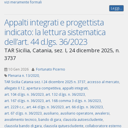
vizi meramente formali
Leggi...
Appalti integrati e progettista
indicato: la lettura sistematica
dell’art. 44 d.lgs. 36/2023
TAR Sicilia, Catania, sez. I, 24 dicembre 2025, n.
3737
10 Gen 2026
Fortunato Picerno
Plenaria n. 13/2020
,
TAR Sicilia Catania sez. I 24 dicembre 2025 n. 3737
,
accesso al mercato
,
allegato II.12
,
apertura competitiva
,
appalti integrati
,
art. 104 d.lgs. n. 36/2023
,
art. 132 d.lgs. n. 36/2023
,
art. 167 d.lgs. n. 36/2023
,
art. 168 comma 3 d.lgs. n. 36/2023
,
art. 2229 c.c.
,
art. 44 d.lgs. n. 36/2023
,
art. 66 d.lgs. n. 36/2023
,
art. 67 d.lgs. n. 36/2023
,
ausiliario
,
ausiliario operatore
,
avvalersi
,
avvalimento tecnico
,
bando di gara
,
clausola autoescludente
,
clausola bando di gara
,
clausola qutuescludente
,
collaboratore esterno