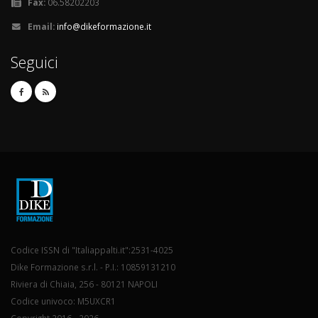
Fax:
06.58202203
Email:
info@dikeformazione.it
Seguici
Codice ISSN di "Italiappalti.it":2531-4025
Dike Formazione s.r.l. - P.I.: 10859131210
Riviera di Chiaia, 256 - 80121 NAPOLI
Codice univoco: M5UXCR1