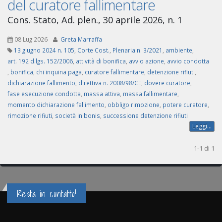
del curatore fallimentare
Cons. Stato, Ad. plen., 30 aprile 2026, n. 1
08 Lug 2026
Greta Marraffa
13 giugno 2024 n. 105
,
Corte Cost.
,
Plenaria n. 3/2021
,
ambiente
,
art. 192 d.lgs. 152/2006
,
attività di bonifica
,
avvio azione
,
avvio condotta
,
bonifica
,
chi inquina paga
,
curatore fallimentare
,
detenzione rifiuti
,
dichiarazione fallimento
,
direttiva n. 2008/98/CE
,
dovere curatore
,
fase esecuzione condotta
,
massa attiva
,
massa fallimentare
,
momento dichiarazione fallimento
,
obbligo rimozione
,
potere curatore
,
rimozione rifiuti
,
società in bonis
,
successione detenzione rifiuti
Leggi...
1-1 di 1
Resta in contatto!