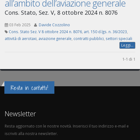
all’ambito dell’aviazione generale
Cons. Stato, Sez. V, 8 ottobre 2024 n. 8076
03 Feb 2025
Davide Cozzolino
Cons. Stato Sez. V 8 ottobre 2024 n. 8076
,
art. 150 d.lgs. n. 36/2023
,
attività di aerotaxi
,
aviazione generale
,
contratti pubblici
,
settori speciali
Leggi...
1-1 di 1
Resta in contatto!
Newsletter
Resta aggiornato con le nostre novità. Inserisci il tuo indirizzo e-mail e
iscriviti alla nostra newsletter.