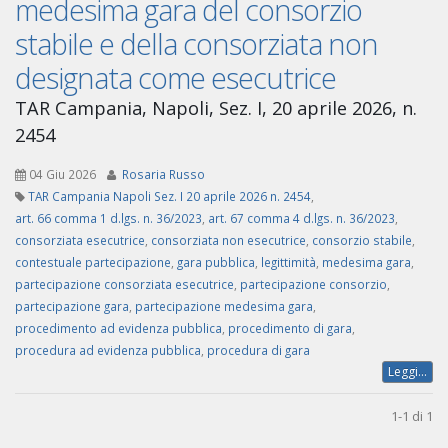
medesima gara del consorzio
stabile e della consorziata non
designata come esecutrice
TAR Campania, Napoli, Sez. I, 20 aprile 2026, n.
2454
04 Giu 2026
Rosaria Russo
TAR Campania Napoli Sez. I 20 aprile 2026 n. 2454
,
art. 66 comma 1 d.lgs. n. 36/2023
,
art. 67 comma 4 d.lgs. n. 36/2023
,
consorziata esecutrice
,
consorziata non esecutrice
,
consorzio stabile
,
contestuale partecipazione
,
gara pubblica
,
legittimità
,
medesima gara
,
partecipazione consorziata esecutrice
,
partecipazione consorzio
,
partecipazione gara
,
partecipazione medesima gara
,
procedimento ad evidenza pubblica
,
procedimento di gara
,
procedura ad evidenza pubblica
,
procedura di gara
Leggi...
1-1 di 1