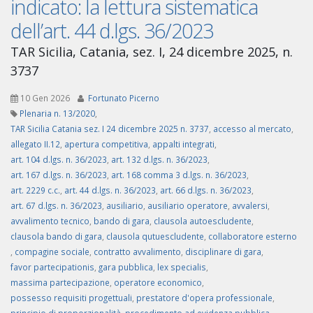
indicato: la lettura sistematica
dell’art. 44 d.lgs. 36/2023
TAR Sicilia, Catania, sez. I, 24 dicembre 2025, n.
3737
10 Gen 2026
Fortunato Picerno
Plenaria n. 13/2020
,
TAR Sicilia Catania sez. I 24 dicembre 2025 n. 3737
,
accesso al mercato
,
allegato II.12
,
apertura competitiva
,
appalti integrati
,
art. 104 d.lgs. n. 36/2023
,
art. 132 d.lgs. n. 36/2023
,
art. 167 d.lgs. n. 36/2023
,
art. 168 comma 3 d.lgs. n. 36/2023
,
art. 2229 c.c.
,
art. 44 d.lgs. n. 36/2023
,
art. 66 d.lgs. n. 36/2023
,
art. 67 d.lgs. n. 36/2023
,
ausiliario
,
ausiliario operatore
,
avvalersi
,
avvalimento tecnico
,
bando di gara
,
clausola autoescludente
,
clausola bando di gara
,
clausola qutuescludente
,
collaboratore esterno
,
compagine sociale
,
contratto avvalimento
,
disciplinare di gara
,
favor partecipationis
,
gara pubblica
,
lex specialis
,
massima partecipazione
,
operatore economico
,
possesso requisiti progettuali
,
prestatore d'opera professionale
,