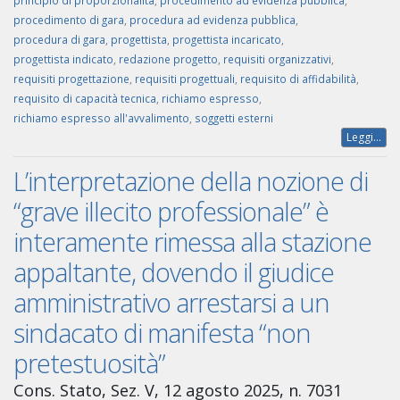
principio di proporzionalità
,
procedimento ad evidenza pubblica
,
procedimento di gara
,
procedura ad evidenza pubblica
,
procedura di gara
,
progettista
,
progettista incaricato
,
progettista indicato
,
redazione progetto
,
requisiti organizzativi
,
requisiti progettazione
,
requisiti progettuali
,
requisito di affidabilità
,
requisito di capacità tecnica
,
richiamo espresso
,
richiamo espresso all'avvalimento
,
soggetti esterni
Leggi...
L’interpretazione della nozione di
“grave illecito professionale” è
interamente rimessa alla stazione
appaltante, dovendo il giudice
amministrativo arrestarsi a un
sindacato di manifesta “non
pretestuosità”
Cons. Stato, Sez. V, 12 agosto 2025, n. 7031