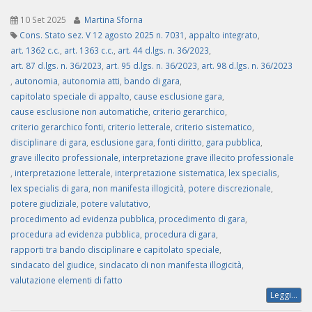
10 Set 2025
Martina Sforna
Cons. Stato sez. V 12 agosto 2025 n. 7031
,
appalto integrato
,
art. 1362 c.c.
,
art. 1363 c.c.
,
art. 44 d.lgs. n. 36/2023
,
art. 87 d.lgs. n. 36/2023
,
art. 95 d.lgs. n. 36/2023
,
art. 98 d.lgs. n. 36/2023
,
autonomia
,
autonomia atti
,
bando di gara
,
capitolato speciale di appalto
,
cause esclusione gara
,
cause esclusione non automatiche
,
criterio gerarchico
,
criterio gerarchico fonti
,
criterio letterale
,
criterio sistematico
,
disciplinare di gara
,
esclusione gara
,
fonti diritto
,
gara pubblica
,
grave illecito professionale
,
interpretazione grave illecito professionale
,
interpretazione letterale
,
interpretazione sistematica
,
lex specialis
,
lex specialis di gara
,
non manifesta illogicità
,
potere discrezionale
,
potere giudiziale
,
potere valutativo
,
procedimento ad evidenza pubblica
,
procedimento di gara
,
procedura ad evidenza pubblica
,
procedura di gara
,
rapporti tra bando disciplinare e capitolato speciale
,
sindacato del giudice
,
sindacato di non manifesta illogicità
,
valutazione elementi di fatto
Leggi...