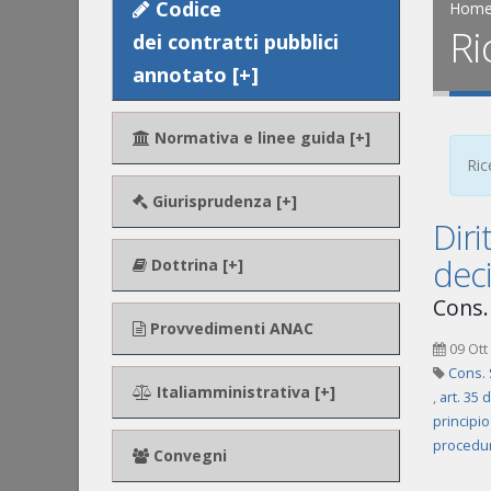
Codice
Hom
Ri
dei contratti pubblici
annotato [+]
Normativa e linee guida [+]
Ric
Giurisprudenza [+]
Diri
deci
Dottrina [+]
Cons.
Provvedimenti ANAC
09 Ott
Cons. 
Italiamministrativa [+]
,
art. 35 
principio
procedur
Convegni