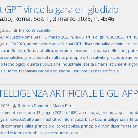
 GPT vince la gara e il giudizio
azio, Roma, Sez. II, 3 marzo 2025, n. 4546
g 2025
Marco Briccarello
I
,
TAR Lazio Roma Sez. II 3 marzo 2025 n. 4546
,
art. 1 d.lgs. n. 36/2023
,
art. 10
.lgs. n. 36/2023
,
automazione attività
,
chat GPT
,
discrezionalità amministrativa
za artificiale
,
offerta pubblica
,
operatore economico
,
parità delle armi
,
poter
ersonalistico
,
principio del risultato
,
principio di tassatività
,
procedure ad ev
o tecnologico
,
quarta rivoluzione industriale
,
scelta umana
,
strumenti algori
zia uomo
,
tassatività cause esclusione
,
uso intelligenza artificiale
NTELLIGENZA ARTIFICIALE E GLI APP
 2025
Roberto Damonte
,
Marco Bersi
olamento europeo 13 giugno 2024 n. 1689
,
accesso
,
algoritmo
,
appalti pubbl
.lgs. n. 36/2023
,
atto amministrativo informatico
,
black box
,
intelligenza artifici
 di comprensibilità
,
principio di conoscibilità
,
principio di non discriminazion
e ad evidenza pubblica
,
procedure di gara