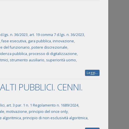
 d.lgs. n. 36/2023
,
art. 19 comma 7 d.lgs. n. 36/2023
,
,
fase esecutiva
,
gara pubblica
,
innovazione
,
e del funzionario
,
potere discrezionale
,
idenza pubblica
,
processo di digitalizzazione
,
tmici
,
strumento ausiliario
,
superiorità uomo
,
Leggi...
ALTI PUBBLICI. CENNI.
ici
,
art. 3 par. 1 n. 1 Regolamento n. 1689/2024
,
ale
,
motivazione
,
principio del once only
,
e algoritmica
,
principio di non esclusività algoritmica
,