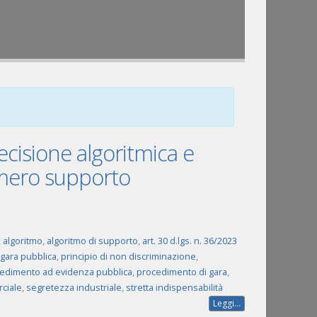
ecisione algoritmica e
 mero supporto
,
algoritmo
,
algoritmo di supporto
,
art. 30 d.lgs. n. 36/2023
gara pubblica
,
principio di non discriminazione
,
edimento ad evidenza pubblica
,
procedimento di gara
,
ciale
,
segretezza industriale
,
stretta indispensabilità
Leggi...