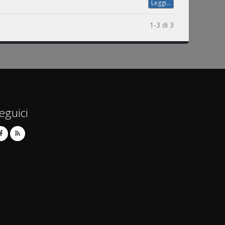
Leggi...
1-3 di 3
eguici