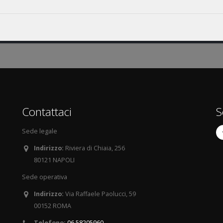
Contattaci
S
Sede legale
Indirizzo:
Riviera di Chiaia, 256
80121 NAPOLI
Sede operativa
Indirizzo:
Via Raffaele Paolucci, 59
00152 ROMA
Telefono:
06.58205960