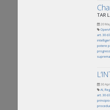
Chat
TAR L
20 Ma
OpenA
art. 30 d
intelligen
potere p
progress
suprema
L’I
30 Apr
AI
,
Reg
art. 30 d
principio
procedur