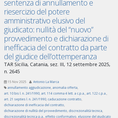
sentenza di annullamento e
riesercizio del potere
amministrativo elusivo del
giudicato: nullità del “nuovo”
provvedimento e dichiarazione di
inefficacia del contratto da parte
del giudice dell’ottemperanza
TAR Sicilia, Catania, sez. III, 12 settembre 2025,
n. 2645
15 Nov 2025
Antonio La Marca
annullamento aggiudicazione
,
anomalia offerta
,
art. 10 bis l. n. 241/1990
,
art. 114 comma 4 lett. a c.p.a.
,
art. 122 c.p.a.
,
art. 21 septies l. n. 241/1990
,
caducazione contratto
,
dichiarazione di inefficacia del contratto
,
dichiarazione di nullità del provvedimento
,
discrezionalità tecnica
,
discrezionalità tecnica p.a.
,
effetto conformativo
,
elusione del giudicato