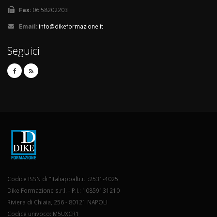
Fax:
06.58202203
Email:
info@dikeformazione.it
Seguici
Codice ISSN di "Italiappalti.it":2531-4025
Dike Formazione s.r.l. - P.I.: 10859131210
Riviera di Chiaia, 256 - 80121 NAPOLI
Codice univoco: M5UXCR1