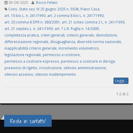
09 Ott 2025
Rocco Felato
Cons. Stato sez. IV 25 giugno 2025 n. 5508
,
Piano Casa
,
art. 10 bis L. n. 241/1990
,
art. 2 comma 8 bis L. n. 24171990
,
art. 20 comma 8 DPR n. 380/2001
,
art. 21 octies comma 2 L. n. 241/1990
,
art. 21 septies L. n. 241/1990
,
art. 7 L.R. Puglia n. 14/2009
,
completezza pratica
,
criteri generali
,
criterio generale
,
demolizione
,
differenziazione regionale
,
disuguaglianza
,
diversità norma nazionale
,
inapplicabilità criterio generale
,
incremento volumetrico
,
legislazione regionale
,
permesso a costruire
,
permesso a costruire espresso
,
permesso a costruire in deroga
,
preavviso di rigetto
,
ricostruzione
,
silenzio amministrazione
,
silenzio assenso
,
silenzio inadempimento
Leggi...
1-2 di 2
Resta in contatto!