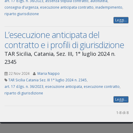
art. 17 d.lgs. n. 36/2023
,
assenza stipula contratto
,
autotutela
,
consegna d'urgenza
,
esecuzione anticipata contratto
,
inadempimento
,
riparto giurisdizione
Leggi...
L’esecuzione anticipata del
contratto e i profili di giurisdizione
TAR Sicilia, Catania, Sez. III, 1° luglio 2024 n.
2345
22 Nov 2024
Maria Nappo
TAR Sicilia Catania Sez. III 1° luglio 2024 n. 2345
,
art. 17 d.lgs. n. 36/2023
,
esecuzione anticipata
,
esecuzione contratto
,
riparto di giurisdizione
Leggi...
1-8 di 8