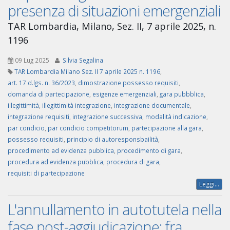
presenza di situazioni emergenziali
TAR Lombardia, Milano, Sez. II, 7 aprile 2025, n.
1196
09 Lug 2025
Silvia Segalina
TAR Lombardia Milano Sez. II 7 aprile 2025 n. 1196
,
art. 17 d.lgs. n. 36/2023
,
dimostrazione possesso requisiti
,
domanda di partecipazione
,
esigenze emergenziali
,
gara pubbblica
,
illegittimità
,
illegittimità integrazione
,
integrazione documentale
,
integrazione requisiti
,
integrazione successiva
,
modalità indicazione
,
par condicio
,
par condicio competitorum
,
partecipazione alla gara
,
possesso requisiti
,
principio di autoresponsbailità
,
procedimento ad evidenza pubblica
,
procedimento di gara
,
procedura ad evidenza pubblica
,
procedura di gara
,
requisiti di partecipazione
Leggi...
L'annullamento in autotutela nella
fase post-aggiudicazione: fra