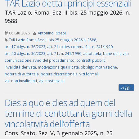
TAR Lazio detta i principi essenziali
TAR Lazio, Roma, Sez. II-bis, 25 maggio 2026, n.
9588
06 Giu 2026
Antonino Ripepi
TAR Lazio Roma Sez. II bis 25 maggio 2026 n. 9588
,
art. 17 d.lgs. n. 36/2023
,
art. 21 octies comma 2 L. n. 241/1990
,
art. 50 d.lgs. n. 36/2023
,
art. 7 L. n. 241/1990
,
autotutela
,
bene della vita
,
comunicazione avvio del procedimento
,
contratti pubblici
,
invalidità derivata
,
motivazione qualificata
,
obbligo motivazione
,
potere di autotitela
,
potere discrezionale
,
vizi formali
,
vizi non invalidanti
,
vizi sostanziali
Leggi...
Dies a quo e dies ad quem del
termine di centottanta giorni della
vincolatività dell’offerta
Cons. Stato, Sez. V, 3 gennaio 2025, n. 25