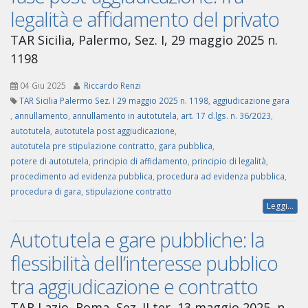
legalità e affidamento del privato
TAR Sicilia, Palermo, Sez. I, 29 maggio 2025 n.
1198
04 Giu 2025
Riccardo Renzi
TAR Sicilia Palermo Sez. I 29 maggio 2025 n. 1198
,
aggiudicazione gara
,
annullamento
,
annullamento in autotutela
,
art. 17 d.lgs. n. 36/2023
,
autotutela
,
autotutela post aggiudicazione
,
autotutela pre stipulazione contratto
,
gara pubblica
,
potere di autotutela
,
principio di affidamento
,
principio di legalità
,
procedimento ad evidenza pubblica
,
procedura ad evidenza pubblica
,
procedura di gara
,
stipulazione contratto
Leggi...
Autotutela e gare pubbliche: la
flessibilità dell’interesse pubblico
tra aggiudicazione e contratto
TAR Lazio, Roma, Sez. II ter, 13 maggio 2025, n.