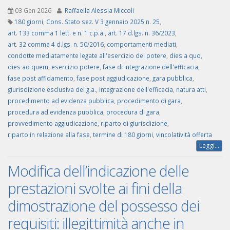
03 Gen 2026
Raffaella Alessia Miccoli
180 giorni
,
Cons. Stato sez. V 3 gennaio 2025 n. 25
,
art. 133 comma 1 lett. e n. 1 c.p.a.
,
art. 17 d.lgs. n. 36/2023
,
art. 32 comma 4 d.lgs. n. 50/2016
,
comportamenti mediati
,
condotte mediatamente legate all'esercizio del potere
,
dies a quo
,
dies ad quem
,
esercizio potere
,
fase di integrazione dell'efficacia
,
fase post affidamento
,
fase post aggiudicazione
,
gara pubblica
,
giurisdizione esclusiva del g.a.
,
integrazione dell'efficacia
,
natura atti
,
procedimento ad evidenza pubblica
,
procedimento di gara
,
procedura ad evidenza pubblica
,
procedura di gara
,
provvedimento aggiudicazione
,
riparto di giurisdizione
,
riparto in relazione alla fase
,
termine di 180 giorni
,
vincolatività offerta
Leggi...
Modifica dell’indicazione delle
prestazioni svolte ai fini della
dimostrazione del possesso dei
requisiti: illegittimità anche in