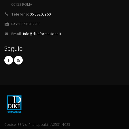
00152 ROMA
Telefono:
06.58205960
Fax:
06.58202203
Email:
info@dikeformazione.it
Seguici
Codice ISSN di "Italiappalti.it":2531-4025