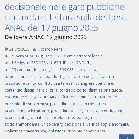
decisionale nelle gare pubbliche:
una nota di lettura sulla delibera
ANAC del 17 giugno 2025
Delibera ANAC 17 giugno 2025
24 Ott 2025
Riccardo Renzi
Delibera ANAC 17 giugno 2025
,
amministratore locale
,
art. 16 d.lgs. n. 36/2023
,
art. 63 TUEL
,
art. 78 TUEL
,
art. 95 comma 1 lett. b d.lgs. n. 36/2023
,
autovincolo
,
azione amministrativa
,
bando di gara
,
calcolo soglia anomalia
,
cessazione carica
,
conflitto di interessi
,
consigliere comunale
,
contenuto disciplinare di gara
,
contraddittorio
,
dismissione quote
,
esclusione dalla gara
,
imparzialità azione amministrativa
,
lex specialis
,
principio di concorrenza
,
procedimento in contraddittorio
,
procedimento istruttorio
,
procedura de seguire in caso esclusione
,
scorrimento graduatoria
,
società partecipante gara
,
socio ammondante
,
unico centro decisionale
,
verifica soglia anomalia
,
violazione concorrenza
,
violazione principio concorrenza
Leggi...