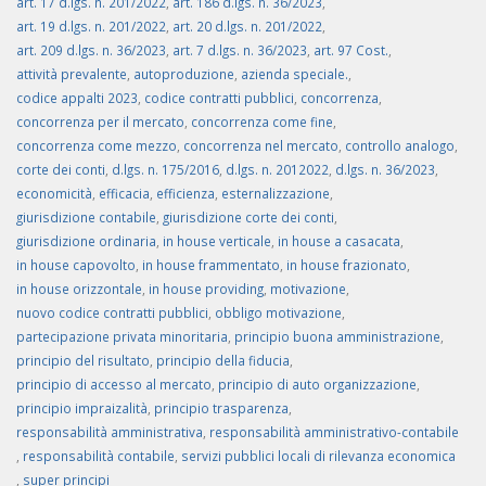
art. 17 d.lgs. n. 201/2022
,
art. 186 d.lgs. n. 36/2023
,
art. 19 d.lgs. n. 201/2022
,
art. 20 d.lgs. n. 201/2022
,
art. 209 d.lgs. n. 36/2023
,
art. 7 d.lgs. n. 36/2023
,
art. 97 Cost.
,
attività prevalente
,
autoproduzione
,
azienda speciale.
,
codice appalti 2023
,
codice contratti pubblici
,
concorrenza
,
concorrenza per il mercato
,
concorrenza come fine
,
concorrenza come mezzo
,
concorrenza nel mercato
,
controllo analogo
,
corte dei conti
,
d.lgs. n. 175/2016
,
d.lgs. n. 2012022
,
d.lgs. n. 36/2023
,
economicità
,
efficacia
,
efficienza
,
esternalizzazione
,
giurisdizione contabile
,
giurisdizione corte dei conti
,
giurisdizione ordinaria
,
in house verticale
,
in house a casacata
,
in house capovolto
,
in house frammentato
,
in house frazionato
,
in house orizzontale
,
in house providing
,
motivazione
,
nuovo codice contratti pubblici
,
obbligo motivazione
,
partecipazione privata minoritaria
,
principio buona amministrazione
,
principio del risultato
,
principio della fiducia
,
principio di accesso al mercato
,
principio di auto organizzazione
,
principio impraizalità
,
principio trasparenza
,
responsabilità amministrativa
,
responsabilità amministrativo-contabile
,
responsabilità contabile
,
servizi pubblici locali di rilevanza economica
,
super principi