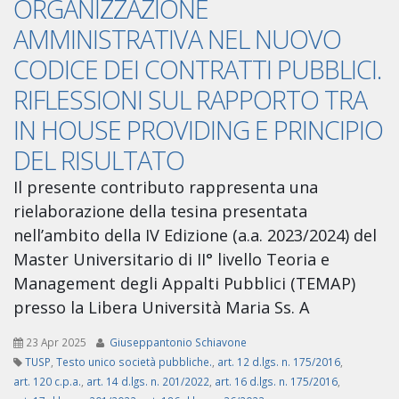
ORGANIZZAZIONE
AMMINISTRATIVA NEL NUOVO
CODICE DEI CONTRATTI PUBBLICI.
RIFLESSIONI SUL RAPPORTO TRA
IN HOUSE PROVIDING E PRINCIPIO
DEL RISULTATO
Il presente contributo rappresenta una
rielaborazione della tesina presentata
nell’ambito della IV Edizione (a.a. 2023/2024) del
Master Universitario di II° livello Teoria e
Management degli Appalti Pubblici (TEMAP)
presso la Libera Università Maria Ss. A
23 Apr 2025
Giuseppantonio Schiavone
TUSP
,
Testo unico società pubbliche.
,
art. 12 d.lgs. n. 175/2016
,
art. 120 c.p.a.
,
art. 14 d.lgs. n. 201/2022
,
art. 16 d.lgs. n. 175/2016
,