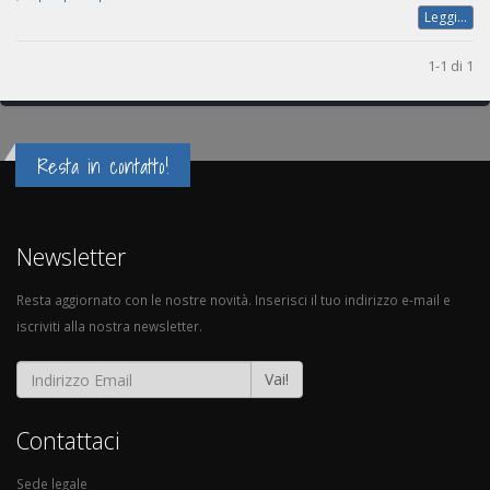
Leggi...
1-1 di 1
Resta in contatto!
Newsletter
Resta aggiornato con le nostre novità. Inserisci il tuo indirizzo e-mail e
iscriviti alla nostra newsletter.
Vai!
Contattaci
Sede legale