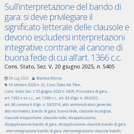
Sull’interpretazione del bando di
gara: si deve privilegiare il
significato letterale delle clausole e
devono escludersi interpretazioni
integrative contrarie al canone di
buona fede di cui all’art. 1366 c.c.
Cons. Stato, Sez. V, 20 giugno 2025, n. 5405
09 Lug 2025
Martina Sforna
16 ottobre 2020 n. 22
,
Cons Stato Ad. Plen.
,
Cons. Stato Sez. V 20 giugno 2025 n. 5405
,
Procedura di gara
,
art. 1362 e ss c.c.
,
art. 1366 c.c.
,
art. 83 d.lgs. n. 36/2023
,
art. 86 comma 4 d.lgs. n. 50/2016
,
atto amministrativo generale
,
atto normativo
,
bando di gara
,
buona fede
,
clausole incongrue
,
clausole inopportune
,
clausole nulle
,
disapplicazione
,
disapplicazione bando di gara
,
disapplicazione clausole bando di gara
,
eterointegrazione bando di gara
,
eterointegrazione clausole bando
,