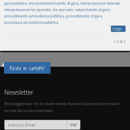
gara pubblica
,
interpretazione bando di gara
,
interpretazione letterale
,
interpretazione lex specialis
,
lex specialis
,
natura bando di gara
,
procedimento ad evidenza pubblica
,
procedimento di gara
,
procedura ad evidenza pubblica
Leggi...
1-2 di 2
Resta in contatto!
Newsletter
Resta aggiornato con le nostre novità. Inserisci il tuo indirizzo e-mail e
iscriviti alla nostra newsletter.
Vai!