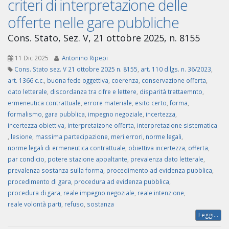
criteri di interpretazione delle
offerte nelle gare pubbliche
Cons. Stato, Sez. V, 21 ottobre 2025, n. 8155
11 Dic 2025
Antonino Ripepi
Cons. Stato sez. V 21 ottobre 2025 n. 8155
,
art. 110 d.lgs. n. 36/2023
,
art. 1366 c.c.
,
buona fede oggettiva
,
coerenza
,
conservazione offerta
,
dato letterale
,
discordanza tra cifre e lettere
,
disparità trattaemnto
,
ermeneutica contrattuale
,
errore materiale
,
esito certo
,
forma
,
formalismo
,
gara pubblica
,
impegno negoziale
,
incertezza
,
incertezza obiettiva
,
interpretaizone offerta
,
interpretazione sistematica
,
lesione
,
massima partecipazione
,
meri errori
,
norme legali
,
norme legali di ermeneutica contrattuale
,
obiettiva incertezza
,
offerta
,
par condicio
,
potere stazione appaltante
,
prevalenza dato letterale
,
prevalenza sostanza sulla forma
,
procedimento ad evidenza pubblica
,
procedimento di gara
,
procedura ad evidenza pubblica
,
procedura di gara
,
reale impegno negoziale
,
reale intenzione
,
reale volontà parti
,
refuso
,
sostanza
Leggi...