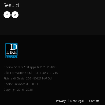
Seguici
Codice ISSN di "Italiappalti.it":2531-4025
Dike Formazione s.r.l. - P.I.: 10859131210
Riviera di Chiaia, 256 - 80121 NAPOLI
Codice univoco: M5UXCR1
Copyright 2016 - 2026
Privacy
Note legali
Contatti