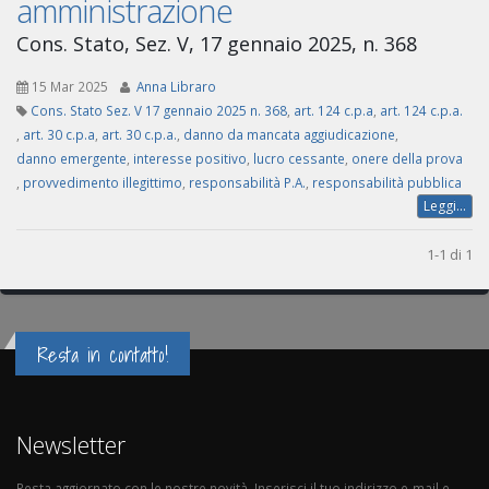
amministrazione
Cons. Stato, Sez. V, 17 gennaio 2025, n. 368
15 Mar 2025
Anna Libraro
Cons. Stato Sez. V 17 gennaio 2025 n. 368
,
art. 124 c.p.a
,
art. 124 c.p.a.
,
art. 30 c.p.a
,
art. 30 c.p.a.
,
danno da mancata aggiudicazione
,
danno emergente
,
interesse positivo
,
lucro cessante
,
onere della prova
,
provvedimento illegittimo
,
responsabilità P.A.
,
responsabilità pubblica
Leggi...
1-1 di 1
Resta in contatto!
Newsletter
Resta aggiornato con le nostre novità. Inserisci il tuo indirizzo e-mail e