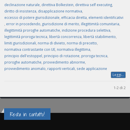
declinazione naturale
,
direttiva Bolkestein
,
direttiva self executing
,
diritto di insistenza
,
disapplicazione normativa
,
eccesso di potere giurisdizionale
,
efficacia diretta
,
elementi identificativi
,
error in procedendo
,
giurisdizione di merito
,
illegittimità comunitaria
,
illegittimità proroghe automatiche
,
indizione procedura selettiva
,
legittimità proroga tecnica
,
libertà concorrenza
,
libertà stabilimento
,
limiti giurisdizionali
,
norma di divieto
,
norma di precetto
,
normativa contrastante con UE
,
normativa illegittima
,
principio dell'estoppel
,
principio di rotazione
,
proroga tecnica
,
proroghe automatiche
,
provvedimento abnorme
,
provvedimento anomalo
,
rapporti verticali
,
sede applicazione
Leggi...
1-2 di 2
Resta in contatto!