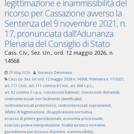
legittimazione e inammissibilità del
ricorso per Cassazione avverso la
Sentenza del 9 novembre 2021, n.
17, pronunciata dall’Adunanza
Plenaria del Consiglio di Stato
Cass. Civ., Sez. Un., ord. 12 maggio 2026, n.
14568
29 Mag 2026
Vincenzo Detomaso
Cass.civ. Sez. Un ord. 12 maggio 2026 n. 14568
,
Pldenaria n. 17/2021
,
art. 111 Cost.
,
art. 111 comma 8 Cost.
,
art. 404 c.p.c.
,
art. 92 comma 3 c.p.a.
,
concessioni balneari
,
concessioni demaniali
,
controinteressati non facilmente identificabili
,
controinteressati pretermessi
,
controinteressati sopravvenuti
,
difetto di legittimazione
,
disapplicazione normativa
,
eccesso di potere giurisdizionale
,
economia processuale
,
esercizio potere interpretazione
,
finalità turistico-ricreative
,
giurisdizione per eccesso di potere
,
inammissibilità
,