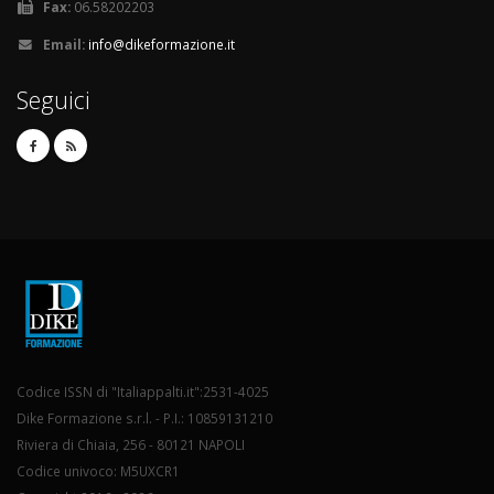
Fax:
06.58202203
Email:
info@dikeformazione.it
Seguici
Codice ISSN di "Italiappalti.it":2531-4025
Dike Formazione s.r.l. - P.I.: 10859131210
Riviera di Chiaia, 256 - 80121 NAPOLI
Codice univoco: M5UXCR1