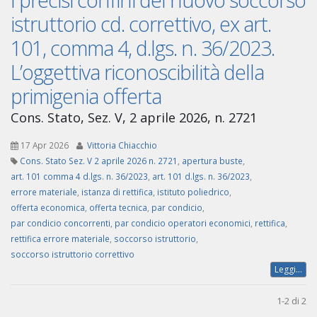
istruttorio cd. correttivo, ex art.
101, comma 4, d.lgs. n. 36/2023.
L’oggettiva riconoscibilità della
primigenia offerta
Cons. Stato, Sez. V, 2 aprile 2026, n. 2721
17 Apr 2026
Vittoria Chiacchio
Cons. Stato Sez. V 2 aprile 2026 n. 2721
,
apertura buste
,
art. 101 comma 4 d.lgs. n. 36/2023
,
art. 101 d.lgs. n. 36/2023
,
errore materiale
,
istanza di rettifica
,
istituto poliedrico
,
offerta economica
,
offerta tecnica
,
par condicio
,
par condicio concorrenti
,
par condicio operatori economici
,
rettifica
,
rettifica errore materiale
,
soccorso istruttorio
,
soccorso istruttorio correttivo
Leggi...
1-2 di 2