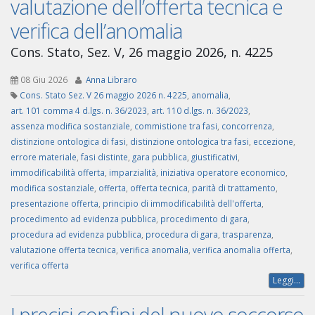
valutazione dell’offerta tecnica e
verifica dell’anomalia
Cons. Stato, Sez. V, 26 maggio 2026, n. 4225
08 Giu 2026
Anna Libraro
Cons. Stato Sez. V 26 maggio 2026 n. 4225
,
anomalia
,
art. 101 comma 4 d.lgs. n. 36/2023
,
art. 110 d.lgs. n. 36/2023
,
assenza modifica sostanziale
,
commistione tra fasi
,
concorrenza
,
distinzione ontologica di fasi
,
distinzione ontologica tra fasi
,
eccezione
,
errore materiale
,
fasi distinte
,
gara pubblica
,
giustificativi
,
immodificabilità offerta
,
imparzialità
,
iniziativa operatore economico
,
modifica sostanziale
,
offerta
,
offerta tecnica
,
parità di trattamento
,
presentazione offerta
,
principio di immodificabilità dell'offerta
,
procedimento ad evidenza pubblica
,
procedimento di gara
,
procedura ad evidenza pubblica
,
procedura di gara
,
trasparenza
,
valutazione offerta tecnica
,
verifica anomalia
,
verifica anomalia offerta
,
verifica offerta
Leggi...
I precisi confini del nuovo soccorso