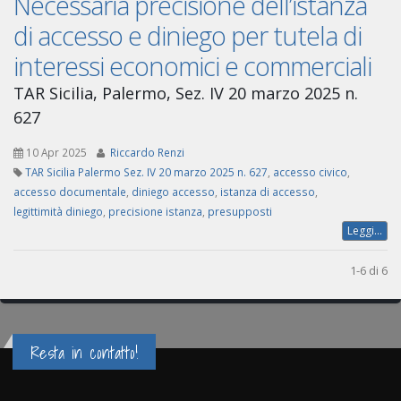
Necessaria precisione dell’istanza
di accesso e diniego per tutela di
interessi economici e commerciali
TAR Sicilia, Palermo, Sez. IV 20 marzo 2025 n.
627
10 Apr 2025
Riccardo Renzi
TAR Sicilia Palermo Sez. IV 20 marzo 2025 n. 627
,
accesso civico
,
accesso documentale
,
diniego accesso
,
istanza di accesso
,
legittimità diniego
,
precisione istanza
,
presupposti
Leggi...
1-6 di 6
Resta in contatto!