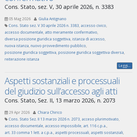
Cons. Stato, sez. V, 30 aprile 2026, n. 3383
05 Mag 2026
Giulia Antignano
Cons. Stato sez. V 30 aprile 2026 n. 3383
,
accesso civico
,
accesso documentale
,
atto meramente confermativo
,
diversa posizione giuridica soggettiva
,
istanza di accesso
,
nuova istanza
,
nuovo provvedimento pubblico
,
posizione giuridica soggettiva
,
posizione giuridica soggettiva diversa
,
reiterazione istanza
Leggi...
Aspetti sostanziali e processuali
del giudizio sull’accesso agli atti
Cons. Stato, Sez. II, 13 marzo 2026, n. 2073
29 Apr 2026
Chiara Chirico
Cons. Stato Sez. II 13 marzo 2026 n. 2073
,
acceso plurimotivato
,
accesso documentale
,
accesso impossibile
,
art. 116 c.p.a.
,
art. 33 comma 1 lett. a c.p.a.
,
aspetti processuali
,
aspetti sostanziali
,