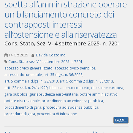
spetta all’amministrazione operare
un bilanciamento concreto dei
contrapposti interessi
all’ostensione e alla riservatezza
Cons. Stato, Sez. V, 4 settembre 2025, n. 7201
14 Ott 2025
Davide Cozzolino
Cons. Stato sez. V 4 settembre 2025 n. 7201
,
accesso civico generalizzato
,
accesso civico semplice
,
accesso documentale
,
art. 35 d.lgs. n. 36/2023
,
art. 5 comma 1 d.lgs. n. 33/2013
,
art. 5 comma 2 d.lgs. n. 33/2013
,
artt. 22 e ss l. n. 241/1990
,
bilanciamento concreto
,
decisione europea
,
gara pubblica
,
giurisprudenza euro-unitaria
,
potere amministrativo
,
potere discrezionale
,
procedimento ad evidenza pubblica
,
procedimento di gara
,
procedura ad evidenza pubblica
,
procedura di gara
,
procedura di infrazione
Leggi...