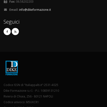
Fax:
06.58202203
Email:
info@dikeformazione.it
Seguici
Codice ISSN di "Italiappalti.it":2531-4025
Dike Formazione s.r.l. - P.I.: 10859131210
Riviera di Chiaia, 256 - 80121 NAPOLI
Codice univoco: M5UXCR1