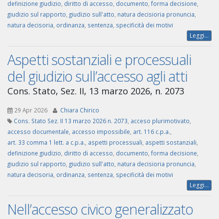
definizione giudizio
,
diritto di accesso
,
documento
,
forma decisione
,
giudizio sul rapporto
,
giudizio sull'atto
,
natura decisioria pronuncia
,
natura decisoria
,
ordinanza
,
sentenza
,
specificità dei motivi
Leggi...
Aspetti sostanziali e processuali
del giudizio sull’accesso agli atti
Cons. Stato, Sez. II, 13 marzo 2026, n. 2073
29 Apr 2026
Chiara Chirico
Cons. Stato Sez. II 13 marzo 2026 n. 2073
,
acceso plurimotivato
,
accesso documentale
,
accesso impossibile
,
art. 116 c.p.a.
,
art. 33 comma 1 lett. a c.p.a.
,
aspetti processuali
,
aspetti sostanziali
,
definizione giudizio
,
diritto di accesso
,
documento
,
forma decisione
,
giudizio sul rapporto
,
giudizio sull'atto
,
natura decisioria pronuncia
,
natura decisoria
,
ordinanza
,
sentenza
,
specificità dei motivi
Leggi...
Nell’accesso civico generalizzato