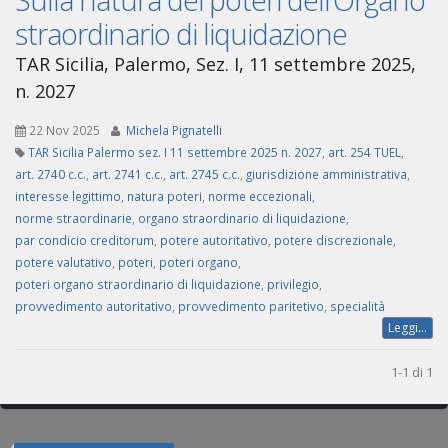
straordinario di liquidazione
TAR Sicilia, Palermo, Sez. I, 11 settembre 2025,
n. 2027
22 Nov 2025
Michela Pignatelli
TAR Sicilia Palermo sez. I 11 settembre 2025 n. 2027
,
art. 254 TUEL
,
art. 2740 c.c.
,
art. 2741 c.c.
,
art. 2745 c.c.
,
giurisdizione amministrativa
,
interesse legittimo
,
natura poteri
,
norme eccezionali
,
norme straordinarie
,
organo straordinario di liquidazione
,
par condicio creditorum
,
potere autoritativo
,
potere discrezionale
,
potere valutativo
,
poteri
,
poteri organo
,
poteri organo straordinario di liquidazione
,
privilegio
,
provvedimento autoritativo
,
provvedimento paritetivo
,
specialità
Leggi...
1-1 di 1