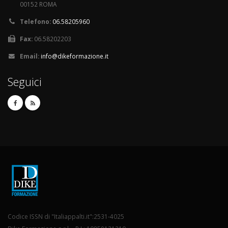
00152 ROMA
Telefono:
06.58205960
Fax:
06.58202203
Email:
info@dikeformazione.it
Seguici
Codice ISSN di "Italiappalti.it":2531-4025