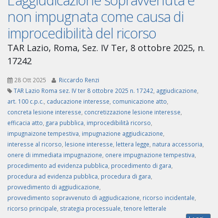
non impugnata come causa di
improcedibilità del ricorso
TAR Lazio, Roma, Sez. IV Ter, 8 ottobre 2025, n.
17242
28 Ott 2025
Riccardo Renzi
TAR Lazio Roma sez. IV ter 8 ottobre 2025 n. 17242
,
aggiudicazione
,
art. 100 c.p.c.
,
caducazione interesse
,
comunicazione atto
,
concreta lesione interesse
,
concretizzazione lesione interesse
,
efficacia atto
,
gara pubblica
,
improcedibilità ricorso
,
impugnaizone tempestiva
,
impugnazione aggiudicazione
,
interesse al ricorso
,
lesione interesse
,
lettera legge
,
natura accessoria
,
onere di immediata impugnazione
,
onere impugnazione tempestiva
,
procedimento ad evidenza pubblica
,
procedimento di gara
,
procedura ad evidenza pubblica
,
procedura di gara
,
provvedimento di aggiudicazione
,
provvedimento sopravvenuto di aggiudicazione
,
ricorso incidentale
,
ricorso principale
,
strategia processuale
,
tenore letterale