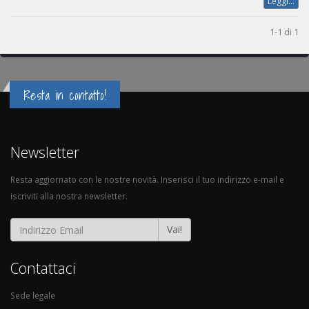
Leggi...
1-1 di 1
Resta in contatto!
Newsletter
Resta aggiornato con le nostre novità. Inserisci il tuo indirizzo e-mail e
iscriviti alla nostra newsletter.
Vai!
Contattaci
Sede legale